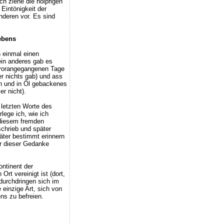
ch ziehe die holprigen
Eintönigkeit der
anderen vor. Es sind
ebens
 einmal einen
ein anderes gab es
 vorangegangenen Tage
er nichts gab) und ass
ch und in Öl gebackenes
er nicht).
 letzten Worte des
lege ich, wie ich
 diesem fremden
chrieb und später
äter bestimmt erinnern
r dieser Gedanke
ontinent der
Ort vereinigt ist (dort,
durchdringen sich im
e einzige Art, sich von
ns zu befreien.