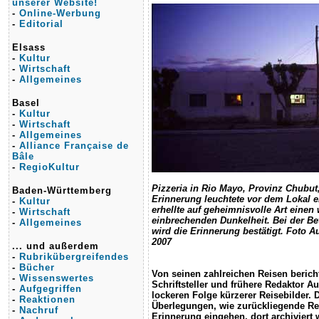
unserer Website!
-
Online-Werbung
-
Editorial
Elsass
-
Kultur
-
Wirtschaft
-
Allgemeines
Basel
-
Kultur
-
Wirtschaft
-
Allgemeines
-
Alliance Française de
Bâle
-
RegioKultur
Pizzeria in Rio Mayo, Provinz Chubut,
Baden-Württemberg
Erinnerung leuchtete vor dem Lokal 
-
Kultur
erhellte auf geheimnisvolle Art einen
-
Wirtschaft
einbrechenden Dunkelheit. Bei der Bet
-
Allgemeines
wird die Erinnerung bestätigt. Foto A
2007
... und außerdem
-
Rubrikübergreifendes
-
Bücher
Von seinen zahlreichen Reisen bericht
-
Wissenswertes
Schriftsteller und frühere Redaktor Au
-
Aufgegriffen
lockeren Folge kürzerer Reisebilder. 
-
Reaktionen
Überlegungen, wie zurückliegende Rei
-
Nachruf
Erinnerung eingehen, dort archiviert 