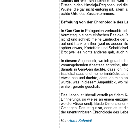
Mahals der Welt sind keine Reise wert. I
Pisten in den Himalaja-Regionen und die 
Wüste, die gar nicht eintönig ist, allem 
echte Orte des Zusichkommens.
Befreiung von der Chronologie des L
In Gan-Gan in Patagonien verbrachte ich
Vormittag in einem einfachen Esslokal (
nicht) und schrieb meine Eindrücke der
auf und trank ein Bier (weil es ausser Bi
später etwas, Kartoffeln und Schaffleis
Brot (weil es nichts anderes gab, auch hi
In diesem Augenblick, wo ich gerade die
vorausgehenden Absatzes schreibe, über
damals in Gan-Gan dachte, dass ich in
Esslokal sass und meine Eindrücke aufs
etwas ass und dachte, dass ich mich sp
würde, was in diesem Augenblick, wo mi
einfiel, gerade geschah.
Das Leben ist überall verteilt (auf dem K
Erinnerung), so wie es an einem einzigen 
wo die Füsse sind). Beide Dimensionen 
Geistigen. Das ist gut so, denn es ist di
der unentrinnbaren Chronologie des Lebe
Von
Aurel Schmidt