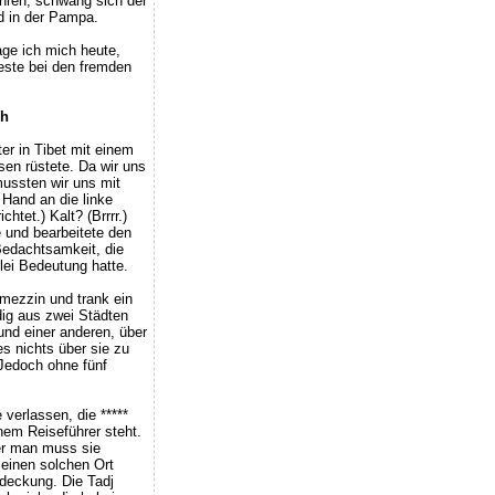
uhren, schwang sich der
d in der Pampa.
age ich mich heute,
este bei den fremden
ch
ter in Tibet mit einem
en rüstete. Da wir uns
mussten wir uns mit
Hand an die linke
htet.) Kalt? (Brrrr.)
te und bearbeitete den
Bedachtsamkeit, die
rlei Bedeutung hatte.
amezzin und trank ein
ig aus zwei Städten
 und einer anderen, über
es nichts über sie zu
 Jedoch ohne fünf
verlassen, die *****
nem Reiseführer steht.
er man muss sie
inen solchen Ort
tdeckung. Die Tadj