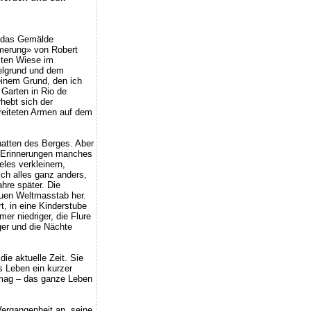
 das Gemälde
merung» von Robert
sten Wiese im
elgrund und dem
einem Grund, den ich
 Garten in Rio de
hebt sich der
reiteten Armen auf dem
hatten des Berges. Aber
e Erinnerungen manches
les verkleinern,
ich alles ganz anders,
hre später. Die
neuen Weltmasstab her.
rt, in eine Kinderstube
er niedriger, die Flure
ger und die Nächte
die aktuelle Zeit. Sie
as Leben ein kurzer
 mag – das ganze Leben
 Vergangenheit an, seine