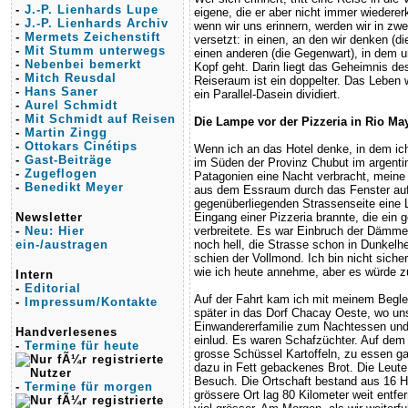
-
J.-P. Lienhards Lupe
eigene, die er aber nicht immer wiederer
-
J.-P. Lienhards Archiv
wenn wir uns erinnern, werden wir in zwe
-
Mermets Zeichenstift
versetzt: in einen, an den wir denken (d
-
Mit Stumm unterwegs
einen anderen (die Gegenwart), in dem 
-
Nebenbei bemerkt
Kopf geht. Darin liegt das Geheimnis de
-
Mitch Reusdal
Reiseraum ist ein doppelter. Das Leben w
-
Hans Saner
ein Parallel-Dasein dividiert.
-
Aurel Schmidt
-
Mit Schmidt auf Reisen
Die Lampe vor der Pizzeria in Rio Ma
-
Martin Zingg
-
Ottokars Cinétips
Wenn ich an das Hotel denke, in dem ic
-
Gast-Beiträge
im Süden der Provinz Chubut im argentin
-
Zugeflogen
Patagonien eine Nacht verbracht, meine 
-
Benedikt Meyer
aus dem Essraum durch das Fenster auf
gegenüberliegenden Strassenseite eine
Newsletter
Eingang einer Pizzeria brannte, die ein 
-
Neu: Hier
verbreitete. Es war Einbruch der Dämm
ein-/austragen
noch hell, die Strasse schon in Dunkelh
schien der Vollmond. Ich bin nicht sicher
wie ich heute annehme, aber es würde z
Intern
-
Editorial
Auf der Fahrt kam ich mit meinem Begle
-
Impressum/Kontakte
später in das Dorf Chacay Oeste, wo un
Einwandererfamilie zum Nachtessen un
Handverlesenes
einlud. Es waren Schafzüchter. Auf dem
-
Termine für heute
grosse Schüssel Kartoffeln, zu essen ga
dazu in Fett gebackenes Brot. Die Leute
Besuch. Die Ortschaft bestand aus 16 H
-
Termine für morgen
grössere Ort lag 80 Kilometer weit entfe