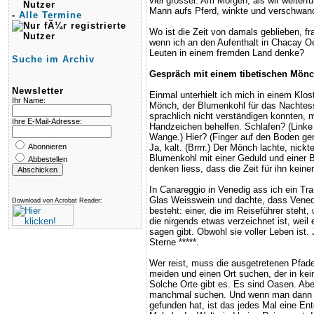
viel grösser. Am Morgen, als wir weiterf
Mann aufs Pferd, winkte und verschwan
-
Alle Termine
Wo ist die Zeit von damals geblieben, fr
wenn ich an den Aufenthalt in Chacay O
Leuten in einem fremden Land denke?
Suche im Archiv
Gespräch mit einem tibetischen Mön
Newsletter
Einmal unterhielt ich mich in einem Klos
Ihr Name:
Mönch, der Blumenkohl für das Nachtess
sprachlich nicht verständigen konnten, 
Ihre E-Mail-Adresse:
Handzeichen behelfen. Schlafen? (Linke 
Wange.) Hier? (Finger auf den Boden geric
Abonnieren
Ja, kalt. (Brrrr.) Der Mönch lachte, nick
Blumenkohl mit einer Geduld und einer 
Abbestellen
denken liess, dass die Zeit für ihn keine
In Canareggio in Venedig ass ich ein Tr
Glas Weisswein und dachte, dass Vened
Download von Acrobat Reader:
besteht: einer, die im Reiseführer steht,
die nirgends etwas verzeichnet ist, weil 
sagen gibt. Obwohl sie voller Leben ist.
Sterne *****.
Wer reist, muss die ausgetretenen Pfade 
meiden und einen Ort suchen, der in kei
Solche Orte gibt es. Es sind Oasen. Ab
manchmal suchen. Und wenn man dann e
gefunden hat, ist das jedes Mal eine En