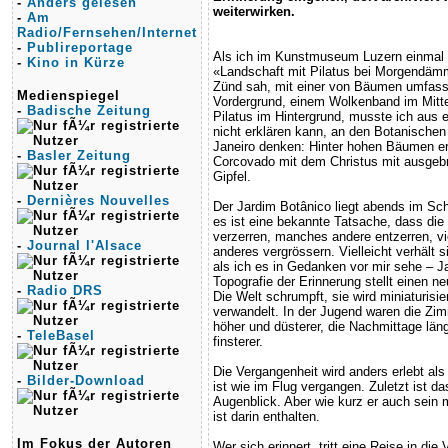
-
Anders gelesen
weiterwirken.
-
Am
Radio/Fernsehen/Internet
-
Publireportage
Als ich im Kunstmuseum Luzern einmal
-
Kino in Kürze
«Landschaft mit Pilatus bei Morgendäm
Zünd sah, mit einer von Bäumen umfas
Medienspiegel
Vordergrund, einem Wolkenband im Mitt
-
Badische Zeitung
Pilatus im Hintergrund, musste ich aus 
nicht erklären kann, an den Botanischen
Janeiro denken: Hinter hohen Bäumen er
-
Basler Zeitung
Corcovado mit dem Christus mit ausgeb
Gipfel.
-
Dernières Nouvelles
Der Jardim Botânico liegt abends im Sc
es ist eine bekannte Tatsache, dass di
verzerren, manches andere entzerren, vie
-
Journal l'Alsace
anderes vergrössern. Vielleicht verhält s
als ich es in Gedanken vor mir sehe – Ja
Topografie der Erinnerung stellt einen 
-
Radio DRS
Die Welt schrumpft, sie wird miniaturisie
verwandelt. In der Jugend waren die Zimm
höher und düsterer, die Nachmittage län
-
TeleBasel
finsterer.
Die Vergangenheit wird anders erlebt als 
-
Bilder-Download
ist wie im Flug vergangen. Zuletzt ist d
Augenblick. Aber wie kurz er auch sein
ist darin enthalten.
Im Fokus der Autoren
Wer sich erinnert, tritt eine Reise in die