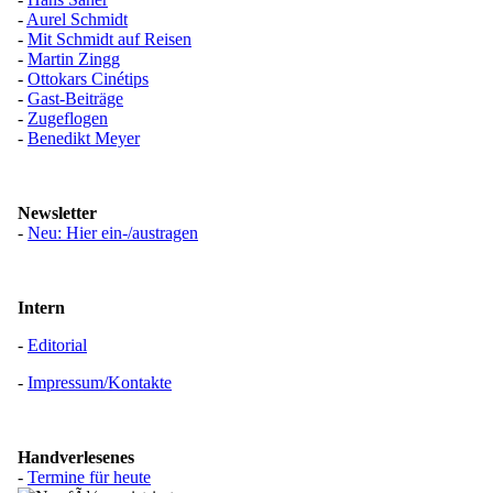
-
Aurel Schmidt
-
Mit Schmidt auf Reisen
-
Martin Zingg
-
Ottokars Cinétips
-
Gast-Beiträge
-
Zugeflogen
-
Benedikt Meyer
Newsletter
-
Neu: Hier ein-/austragen
Intern
-
Editorial
-
Impressum/Kontakte
Handverlesenes
-
Termine für heute