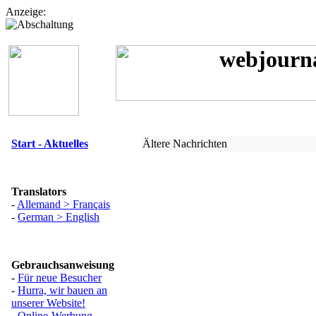
Anzeige:
Start - Aktuelles
Ältere Nachrichten
Translators
-
Allemand > Français
-
German > English
Gebrauchsanweisung
-
Für neue Besucher
-
Hurra, wir bauen an
unserer Website!
-
Online-Werbung