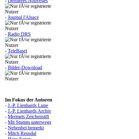
-
Dernières Nouvelles
-
Journal l'Alsace
-
Radio DRS
-
TeleBasel
-
Bilder-Download
Im Fokus der Autoren
-
J.-P. Lienhards Lupe
-
J.-P. Lienhards Archiv
-
Mermets Zeichenstift
-
Mit Stumm unterwegs
-
Nebenbei bemerkt
-
Mitch Reusdal
-
Hans Saner