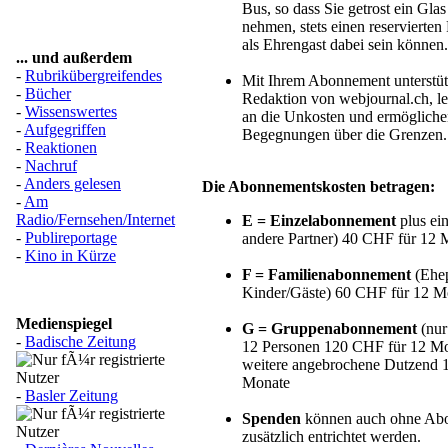
Bus, so dass Sie getrost ein Glas
nehmen, stets einen reservierten
als Ehrengast dabei sein können.
... und außerdem
-
Rubrikübergreifendes
Mit Ihrem Abonnement unterstüt
-
Bücher
Redaktion von webjournal.ch, le
-
Wissenswertes
an die Unkosten und ermöglichen
-
Aufgegriffen
Begegnungen über die Grenzen.
-
Reaktionen
-
Nachruf
-
Anders gelesen
Die Abonnementskosten betragen:
-
Am
Radio/Fernsehen/Internet
E = Einzelabonnement
plus ei
-
Publireportage
andere Partner) 40 CHF für 12 
-
Kino in Kürze
F = Familienabonnement
(Ehep
Kinder/Gäste) 60 CHF für 12 M
Medienspiegel
G = Gruppenabonnement
(nur
-
Badische Zeitung
12 Personen 120 CHF für 12 Mon
weitere angebrochene Dutzend 
Monate
-
Basler Zeitung
Spenden
können auch ohne Ab
zusätzlich entrichtet werden.