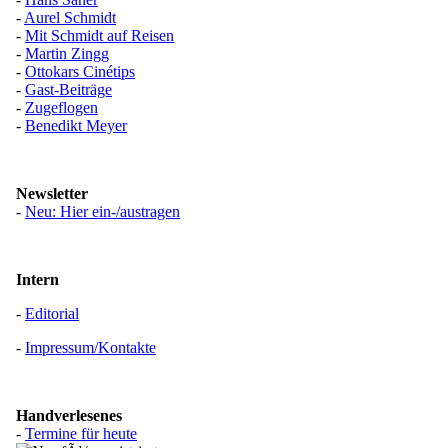
-
Aurel Schmidt
-
Mit Schmidt auf Reisen
-
Martin Zingg
-
Ottokars Cinétips
-
Gast-Beiträge
-
Zugeflogen
-
Benedikt Meyer
Newsletter
-
Neu: Hier ein-/austragen
Intern
-
Editorial
-
Impressum/Kontakte
Handverlesenes
-
Termine für heute