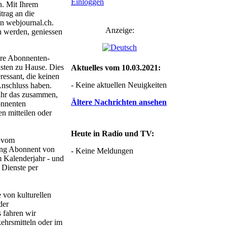
Einloggen
n. Mit Ihrem
trag an die
n webjournal.ch.
Anzeige:
 werden, geniessen
ere Abonnenten-
asten zu Hause. Dies
Aktuelles vom 10.03.2021:
ressant, die keinen
- Keine aktuellen Neuigkeiten
Anschluss haben.
Jahr das zusammen,
Ältere Nachrichten ansehen
onnenten
n mitteilen oder
Heute in Radio und TV:
e vom
ang Abonnent von
- Keine Meldungen
 Kalenderjahr - und
 Dienste per
 von kulturellen
der
s fahren wir
ehrsmitteln oder im