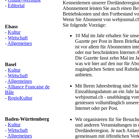
Kennenlernen unserer Dreiländerregio
-
Editorial
Abonnement leisten Sie auch einen Bei
Betriebskosten und den Fortbestand vo
Wenn Sie Abonnent von webjournal.ch
Sie folgende Vorzüge:
Elsass
-
Kultur
10 Mal im Jahr erhalten Sie uns
-
Wirtschaft
Gazette per Post in Ihren Briefk
-
Allgemeines
ist vor allem für Abonnenten inte
oder nur beschränkten Internet-
Die Gazette fasst zehn Mal im 
was wir hier auf den nur für Ab
Basel
zugänglichen Seiten und Rubrike
-
Kultur
anbieten.
-
Wirtschaft
-
Allgemeines
Mit Ihrem Jahresbeitrag sind Si
-
Alliance Française de
Einzahlungsdatum an ein Jahr l
Bâle
webjournal.ch - unabhängig vom
-
RegioKultur
geniessen vollumfänglich unsere
Internet oder per Post.
Baden-Württemberg
Wir organisieren für Sie Besuche
-
Kultur
und anderen Veranstaltungen in 
-
Wirtschaft
Dreiländerregion. Je nach Anlas
-
Allgemeines
gemeinsam mit öffentlichen Verk