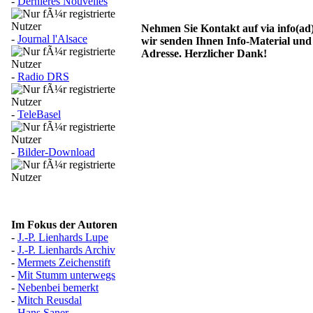
-
Dernières Nouvelles
Nehmen Sie Kontakt auf via info(ad
-
Journal l'Alsace
wir senden Ihnen Info-Material und
Adresse. Herzlicher Dank!
-
Radio DRS
-
TeleBasel
-
Bilder-Download
Im Fokus der Autoren
-
J.-P. Lienhards Lupe
-
J.-P. Lienhards Archiv
-
Mermets Zeichenstift
-
Mit Stumm unterwegs
-
Nebenbei bemerkt
-
Mitch Reusdal
-
Hans Saner