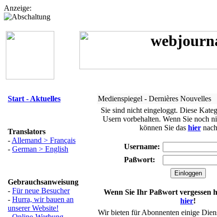
Anzeige:
Start - Aktuelles
Medienspiegel - Dernières Nouvelles
Sie sind nicht eingeloggt. Diese Katego
Usern vorbehalten. Wenn Sie noch nich
können Sie das
hier
nach
Translators
-
Allemand > Français
Username:
-
German > English
Paßwort:
Gebrauchsanweisung
-
Für neue Besucher
Wenn Sie Ihr Paßwort vergessen h
-
Hurra, wir bauen an
hier
!
unserer Website!
Wir bieten für Abonnenten einige Dien
-
Online-Werbung