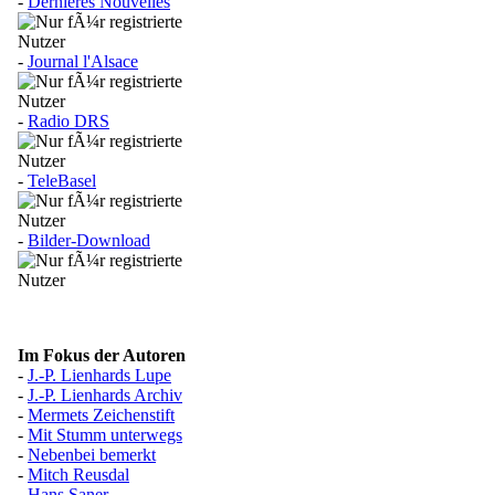
-
Dernières Nouvelles
-
Journal l'Alsace
-
Radio DRS
-
TeleBasel
-
Bilder-Download
Im Fokus der Autoren
-
J.-P. Lienhards Lupe
-
J.-P. Lienhards Archiv
-
Mermets Zeichenstift
-
Mit Stumm unterwegs
-
Nebenbei bemerkt
-
Mitch Reusdal
-
Hans Saner