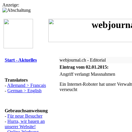
Anzeige:
Start - Aktuelles
webjournal.ch - Editorial
Eintrag vom 02.01.2015:
Angriff verlangt Massnahmen
Translators
Ein Internet-Roboter hat unser Verwa
-
Allemand > Français
verseucht
-
German > English
Gebrauchsanweisung
-
Für neue Besucher
-
Hurra, wir bauen an
unserer Website!
-
Online-Werbung