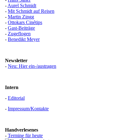
-
Aurel Schmidt
-
Mit Schmidt auf Reisen
-
Martin Zingg
-
Ottokars Cinétips
-
Gast-Beiträge
-
Zugeflogen
-
Benedikt Meyer
Newsletter
-
Neu: Hier ein-/austragen
Intern
-
Editorial
-
Impressum/Kontakte
Handverlesenes
-
Termine für heute