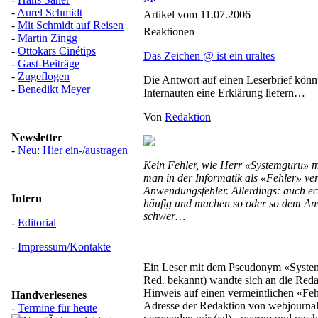
-
Aurel Schmidt
Artikel vom 11.07.2006
-
Mit Schmidt auf Reisen
Reaktionen
-
Martin Zingg
-
Ottokars Cinétips
Das Zeichen @ ist ein uraltes
-
Gast-Beiträge
-
Zugeflogen
Die Antwort auf einen Leserbrief kön
-
Benedikt Meyer
Internauten eine Erklärung liefern…
Von
Redaktion
Newsletter
-
Neu: Hier ein-/austragen
Kein Fehler, wie Herr «Systemguru» me
man in der Informatik als «Fehler» ver
Anwendungsfehler. Allerdings: auch ech
Intern
häufig und machen so oder so dem A
schwer…
-
Editorial
-
Impressum/Kontakte
Ein Leser mit dem Pseudonym «Syste
Red. bekannt) wandte sich an die Red
Hinweis auf einen vermeintlichen «Feh
Handverlesenes
Adresse der Redaktion von webjournal
-
Termine für heute