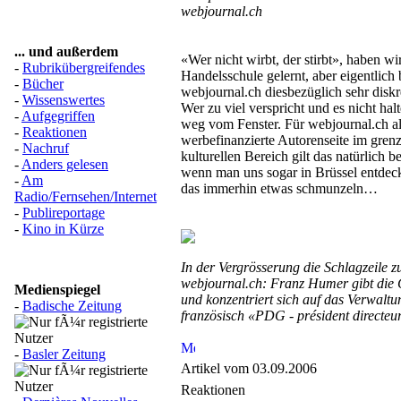
webjournal.ch
... und außerdem
«Wer nicht wirbt, der stirbt», haben wi
-
Rubrikübergreifendes
Handelsschule gelernt, aber eigentlich
-
Bücher
webjournal.ch diesbezüglich sehr diskr
-
Wissenswertes
Wer zu viel verspricht und es nicht halt
-
Aufgegriffen
weg vom Fenster. Für webjournal.ch al
-
Reaktionen
werbefinanzierte Autorenseite im gren
-
Nachruf
kulturellen Bereich gilt das natürlich 
-
Anders gelesen
wenn man uns sogar in Brüssel entdeckt
-
Am
das immerhin etwas schmunzeln…
Radio/Fernsehen/Internet
-
Publireportage
-
Kino in Kürze
In der Vergrösserung die Schlagzeile 
webjournal.ch: Franz Humer gibt die 
Medienspiegel
und konzentriert sich auf das Verwaltu
-
Badische Zeitung
französisch «PDG - président directeu
-
Basler Zeitung
Artikel vom 03.09.2006
Reaktionen