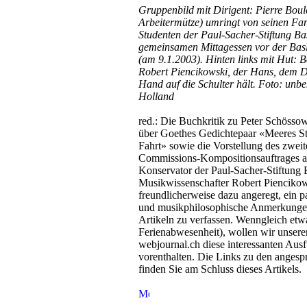
Gruppenbild mit Dirigent: Pierre Boule
Arbeitermütze) umringt von seinen Fa
Studenten der Paul-Sacher-Stiftung B
gemeinsamen Mittagessen vor der Basl
(am 9.1.2003). Hinten links mit Hut: 
Robert Piencikowski, der Hans, dem Di
Hand auf die Schulter hält. Foto: unbe
Holland
red.: Die Buchkritik zu Peter Schösso
über Goethes Gedichtepaar «Meeres St
Fahrt» sowie die Vorstellung des zwei
Commissions-Kompositionsauftrages a
Konservator der Paul-Sacher-Stiftung 
Musikwissenschafter Robert Piencikow
freundlicherweise dazu angeregt, ein p
und musikphilosophische Anmerkunge
Artikeln zu verfassen. Wenngleich etwa
Ferienabwesenheit), wollen wir unser
webjournal.ch diese interessanten Aus
vorenthalten. Die Links zu den angesp
finden Sie am Schluss dieses Artikels.