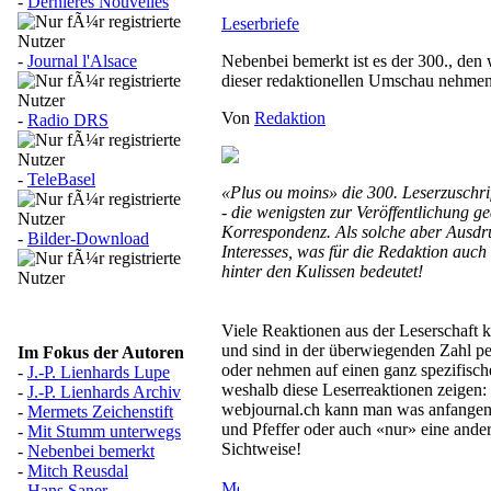
-
Dernières Nouvelles
Leserbriefe
-
Journal l'Alsace
Nebenbei bemerkt ist es der 300., den
dieser redaktionellen Umschau nehme
Von
Redaktion
-
Radio DRS
-
TeleBasel
«Plus ou moins» die 300. Leserzuschri
- die wenigsten zur Veröffentlichung ge
Korrespondenz. Als solche aber Ausdr
-
Bilder-Download
Interesses, was für die Redaktion auch 
hinter den Kulissen bedeutet!
Viele Reaktionen aus der Leserschaft
und sind in der überwiegenden Zahl pe
Im Fokus der Autoren
oder nehmen auf einen ganz spezifisc
-
J.-P. Lienhards Lupe
weshalb diese Leserreaktionen zeigen:
-
J.-P. Lienhards Archiv
webjournal.ch kann man was anfangen; 
-
Mermets Zeichenstift
und Pfeffer oder auch «nur» eine ander
-
Mit Stumm unterwegs
Sichtweise!
-
Nebenbei bemerkt
-
Mitch Reusdal
-
Hans Saner