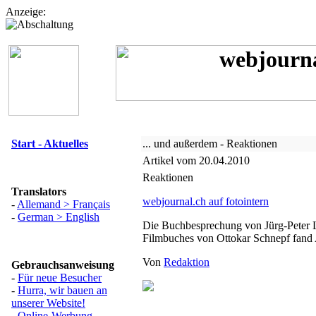
Anzeige:
Start - Aktuelles
... und außerdem - Reaktionen
Artikel vom 20.04.2010
Reaktionen
Translators
webjournal.ch auf fotointern
-
Allemand > Français
-
German > English
Die Buchbesprechung von Jürg-Peter 
Filmbuches von Ottokar Schnepf fan
Von
Redaktion
Gebrauchsanweisung
-
Für neue Besucher
-
Hurra, wir bauen an
unserer Website!
-
Online-Werbung