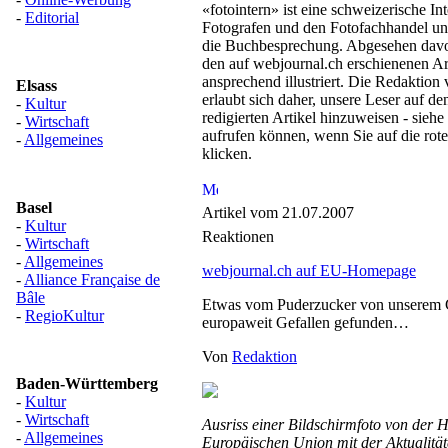
«fotointern» ist eine schweizerische Int
-
Editorial
Fotografen und den Fotofachhandel und
die Buchbesprechung. Abgesehen davon
den auf webjournal.ch erschienenen Art
ansprechend illustriert. Die Redaktion
Elsass
erlaubt sich daher, unsere Leser auf de
-
Kultur
redigierten Artikel hinzuweisen - siehe
-
Wirtschaft
aufrufen können, wenn Sie auf die rote
-
Allgemeines
klicken.
Basel
Artikel vom 21.07.2007
-
Kultur
Reaktionen
-
Wirtschaft
-
Allgemeines
webjournal.ch auf EU-Homepage
-
Alliance Française de
Bâle
Etwas vom Puderzucker von unserem 
-
RegioKultur
europaweit Gefallen gefunden…
Von
Redaktion
Baden-Württemberg
-
Kultur
-
Wirtschaft
Ausriss einer Bildschirmfoto von der
-
Allgemeines
Europäischen Union mit der Aktualit