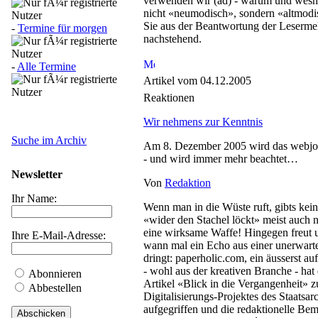
verwenden wir (ad) - warum und wesh
nicht «neumodisch», sondern «altmodis
Sie aus der Beantwortung der Lesermel
-
Termine für morgen
nachstehend.
-
Alle Termine
Artikel vom 04.12.2005
Reaktionen
Wir nehmens zur Kenntnis
Suche im Archiv
Am 8. Dezember 2005 wird das webjour
- und wird immer mehr beachtet…
Newsletter
Von
Redaktion
Ihr Name:
Wenn man in die Wüste ruft, gibts ke
«wider den Stachel löckt» meist auch ni
eine wirksame Waffe! Hingegen freut 
Ihre E-Mail-Adresse:
wann mal ein Echo aus einer unerwart
dringt: paperholic.com, ein äusserst 
- wohl aus der kreativen Branche - hat
Abonnieren
Artikel «Blick in die Vergangenheit» z
Abbestellen
Digitalisierungs-Projektes des Staatsar
aufgegriffen und die redaktionelle B