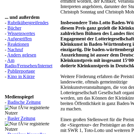
ermittelt worden, der Kritiker, Veranst
Interpreten angehören, darunter der Stu
Christoph Sonntag und Christoph M
... und außerdem
-
Rubrikübergreifendes
Insbesondere Toto-Lotto Baden-Wür
-
Bücher
diesem Preis ganz gezielt die Kleink
-
Wissenswertes
zahlreichen Bühnen des Landes för
-
Aufgegriffen
Engagement der Lotteriegesellschaft
-
Reaktionen
Kleinkunst in Baden-Württemberg i
-
Nachruf
einzigartig. Die baden-württemberg
-
Anders gelesen
Auszeichnung ist ausser dem Deuts
-
Am
Kleinkunstpreis mit insgesamt 15‘0
Radio/Fernsehen/Internet
dotierte Kleinkunstpreis in Deutschl
-
Publireportage
-
Kino in Kürze
Weitere Förderung erfahren die Preistr
landesweite, oftmals gemeinnützige
Kleinkunstveranstaltungen, die von de
Lotteriegesellschaft Gesellschaft organi
Medienspiegel
werden, um das Können der Kleinkünst
-
Badische Zeitung
breiten Öffentlichkeit in ganz Baden-
zu machen.
-
Basler Zeitung
Einen großen Stellenwert für die Preis
die «Siegertour» der Preisträger an d
mit SWR 1, Toto-Lotto und weiteren P