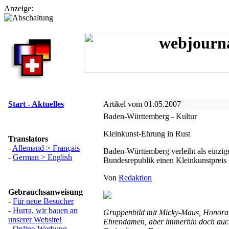
Anzeige:
Start - Aktuelles
Artikel vom 01.05.2007
Baden-Württemberg - Kultur
Kleinkunst-Ehrung in Rust
Translators
-
Allemand > Français
Baden-Württemberg verleiht als einzig
-
German > English
Bundesrepublik einen Kleinkunstpreis
Von
Redaktion
Gebrauchsanweisung
-
Für neue Besucher
-
Hurra, wir bauen an
Gruppenbild mit Micky-Maus, Honorat
unserer Website!
Ehrendamen, aber immerhin doch auc
-
Online-Werbung