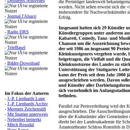
-
Dernières Nouvelles
die Preisträger landesweit bekanntgema
werden. Nicht selten erweist sich die 
insbesondere für Nachwuchskünstler a
-
Journal l'Alsace
Erfolg.
Insgesamt hatten sich 29 Künstler u
-
Radio DRS
Künstlergruppen unter anderem au
Kabarett, Comedy, Tanz- und Musi
Chanson um die Auszeichnung bewo
-
TeleBasel
der seit 1986 an insgesamt 90 Preistr
Kleinkunstgenres vergeben wurde, 
beigetragen, die Vielfalt und die Qua
-
Bilder-Download
Kleinkunstszene des Landes zu stär
Unterstützung der Stuttgarter Lotter
kann der Preis seit dem Jahr 2000 j
ausgeschrieben werden. Davon solle
und Künstler aller Darbietungsforme
sich vornehmlich im Anfangsstadium
Im Fokus der Autoren
befinden.
-
J.-P. Lienhards Lupe
-
J.-P. Lienhards Archiv
Parallel zur Preisverleihung wird der 
-
Mermets Zeichenstift
ausgeschrieben. Die Ausschreibungsun
-
Mit Stumm unterwegs
über die Kulturämter aller Gemeinden
-
Nebenbei bemerkt
direkt bei der Landesakademie für Sch
-
Mitch Reusdal
Amateurtheater Schloss Rotenfels in
-
Hans Saner