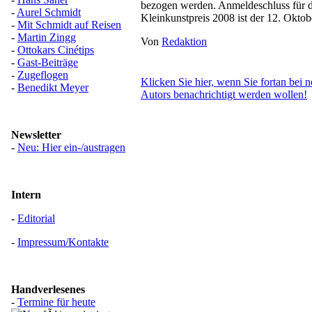
bezogen werden. Anmeldeschluss für 
-
Aurel Schmidt
Kleinkunstpreis 2008 ist der 12. Oktob
-
Mit Schmidt auf Reisen
-
Martin Zingg
Von
Redaktion
-
Ottokars Cinétips
-
Gast-Beiträge
-
Zugeflogen
Klicken Sie hier, wenn Sie fortan bei n
-
Benedikt Meyer
Autors benachrichtigt werden wollen!
Newsletter
-
Neu: Hier ein-/austragen
Intern
-
Editorial
-
Impressum/Kontakte
Handverlesenes
-
Termine für heute