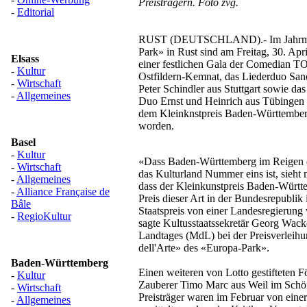
Preisträgern. Foto zvg.
-
Editorial
RUST (DEUTSCHLAND).- Im Jahrmar
Park» in Rust sind am Freitag, 30. Ap
Elsass
einer festlichen Gala der Comedian 
-
Kultur
Ostfildern-Kemnat, das Liederduo Sa
-
Wirtschaft
Peter Schindler aus Stuttgart sowie da
-
Allgemeines
Duo Ernst und Heinrich aus Tübingen
dem Kleinknstpreis Baden-Württember
worden.
Basel
-
Kultur
«Dass Baden-Württemberg im Reigen 
-
Wirtschaft
das Kulturland Nummer eins ist, sieht
-
Allgemeines
dass der Kleinkunstpreis Baden-Württ
-
Alliance Française de
Preis dieser Art in der Bundesrepublik i
Bâle
Staatspreis von einer Landesregierung
-
RegioKultur
sagte Kultusstaatssekretär Georg Wack
Landtages (MdL) bei der Preisverleihu
dell'Arte» des «Europa-Park».
Baden-Württemberg
Einen weiteren von Lotto gestifteten Fö
-
Kultur
Zauberer Timo Marc aus Weil im Schö
-
Wirtschaft
Preisträger waren im Februar von eine
-
Allgemeines