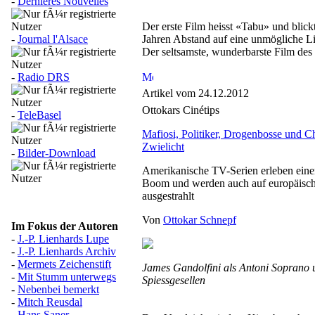
-
Dernières Nouvelles
Der erste Film heisst «Tabu» und blickt
-
Journal l'Alsace
Jahren Abstand auf eine unmögliche Li
Der seltsamste, wunderbarste Film des 
-
Radio DRS
Artikel vom 24.12.2012
Ottokars Cinétips
-
TeleBasel
Mafiosi, Politiker, Drogenbosse und C
Zwielicht
-
Bilder-Download
Amerikanische TV-Serien erleben eine
Boom und werden auch auf europäisc
ausgestrahlt
Von
Ottokar Schnepf
Im Fokus der Autoren
-
J.-P. Lienhards Lupe
-
J.-P. Lienhards Archiv
-
Mermets Zeichenstift
James Gandolfini als Antoni Soprano u
-
Mit Stumm unterwegs
Spiessgesellen
-
Nebenbei bemerkt
-
Mitch Reusdal
-
Hans Saner