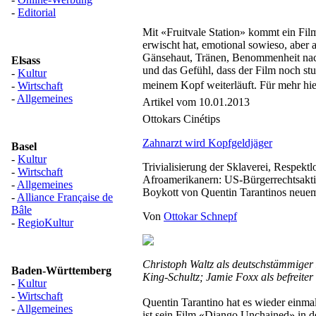
-
Editorial
Mit «Fruitvale Station» kommt ein Fil
erwischt hat, emotional sowieso, aber 
Gänsehaut, Tränen, Benommenheit n
Elsass
und das Gefühl, dass der Film noch st
-
Kultur
meinem Kopf weiterläuft. Für mehr hie
-
Wirtschaft
-
Allgemeines
Artikel vom 10.01.2013
Ottokars Cinétips
Zahnarzt wird Kopfgeldjäger
Basel
-
Kultur
Trivialisierung der Sklaverei, Respekt
-
Wirtschaft
Afroamerikanern: US-Bürgerrechtsakti
-
Allgemeines
Boykott von Quentin Tarantinos neue
-
Alliance Française de
Bâle
Von
Ottokar Schnepf
-
RegioKultur
Christoph Waltz als deutschstämmiger
Baden-Württemberg
King-Schultz; Jamie Foxx als befreiter
-
Kultur
-
Wirtschaft
Quentin Tarantino hat es wieder einma
-
Allgemeines
ist sein Film «Django Unchained» in d