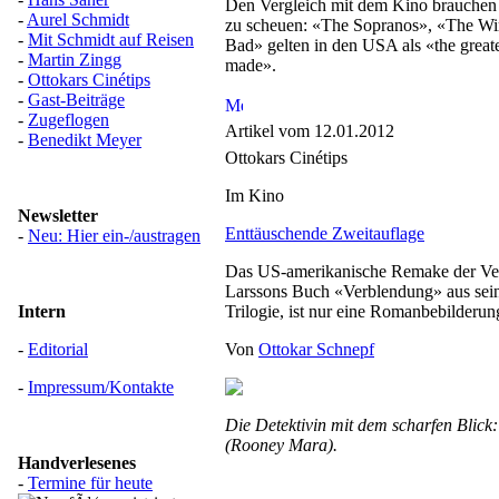
Den Vergleich mit dem Kino brauchen 
-
Aurel Schmidt
zu scheuen: «The Sopranos», «The Wi
-
Mit Schmidt auf Reisen
Bad» gelten in den USA als «the grea
-
Martin Zingg
made».
-
Ottokars Cinétips
-
Gast-Beiträge
-
Zugeflogen
Artikel vom 12.01.2012
-
Benedikt Meyer
Ottokars Cinétips
Im Kino
Newsletter
Enttäuschende Zweitauflage
-
Neu: Hier ein-/austragen
Das US-amerikanische Remake der Ver
Larssons Buch «Verblendung» aus sei
Intern
Trilogie, ist nur eine Romanbebilderun
-
Editorial
Von
Ottokar Schnepf
-
Impressum/Kontakte
Die Detektivin mit dem scharfen Blick:
(Rooney Mara).
Handverlesenes
-
Termine für heute