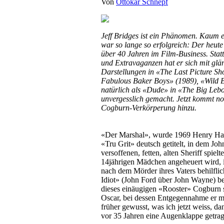
Von
Ottokar Schnepf
Jeff Bridges ist ein Phänomen. Kaum e
war so lange so erfolgreich: Der heute 
über 40 Jahren im Film-Business. Stat
und Extravaganzen hat er sich mit gl
Darstellungen in «The Last Picture S
Fabulous Baker Boys» (1989), «Wild B
natürlich als «Dude» in «The Big Leb
unvergesslich gemacht. Jetzt kommt no
Cogburn-Verkörperung hinzu.
«Der Marshal», wurde 1969 Henry Ha
«Tru Grit» deutsch getitelt, in dem Jo
versoffenen, fetten, alten Sheriff spiel
14jährigen Mädchen angeheuert wird, i
nach dem Mörder ihres Vaters behilflic
Idiot» (John Ford über John Wayne) be
dieses einäugigen «Rooster» Cogburn 
Oscar, bei dessen Entgegennahme er me
früher gewusst, was ich jetzt weiss, da
vor 35 Jahren eine Augenklappe getra