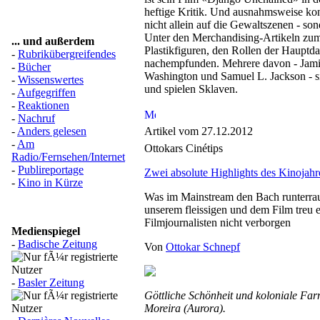
heftige Kritik. Und ausnahmsweise konz
nicht allein auf die Gewaltszenen - so
Unter den Merchandising-Artikeln zum
... und außerdem
Plastikfiguren, den Rollen der Hauptdar
-
Rubrikübergreifendes
nachempfunden. Mehrere davon - Jami
-
Bücher
Washington und Samuel L. Jackson - s
-
Wissenswertes
und spielen Sklaven.
-
Aufgegriffen
-
Reaktionen
-
Nachruf
-
Anders gelesen
Artikel vom 27.12.2012
-
Am
Ottokars Cinétips
Radio/Fernsehen/Internet
-
Publireportage
Zwei absolute Highlights des Kinojah
-
Kino in Kürze
Was im Mainstream den Bach runterraus
unserem fleissigen und dem Film treu 
Filmjournalisten nicht verborgen
Medienspiegel
-
Badische Zeitung
Von
Ottokar Schnepf
-
Basler Zeitung
Göttliche Schönheit und koloniale Far
Moreira (Aurora).