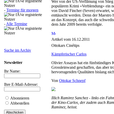
Wer von der US-Verfilmung von Stieg
populärem Krimi «Verblendung» ein n
-
Termine für morgen
von David Fincher (Seven) erwartet, w
enttäuscht werden. Denn der Maestro hä
an das Konzept, das auch die schwedi
-
Alle Termine
dem Jahr 2009 bereits verfolgte.
Artikel vom 16.12.2011
Ottokars Cinétips
Suche im Archiv
Kämpferischer Carlos
Newsletter
Olivier Assayas hat ein fünfstündiges 
Grossleinwand geschaffen, das aber tro
Ihr Name:
hervorragenden Qualitäten bislang nic
Von
Ottokar Schnepf
Ihre E-Mail-Adresse:
Illich Ramirez Sanchez - links ein Fa
Abonnieren
der Kino-Carlos, der zudem auch Ram
Abbestellen
Raminez, heisst.