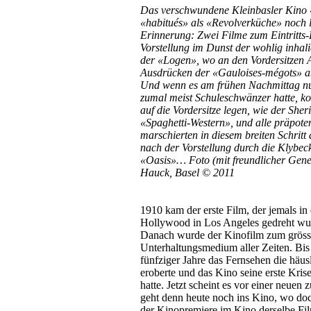
Das verschwundene Kleinbasler Kino
«habitués» als «Revolverküche» noch l
Erinnerung: Zwei Filme zum Eintritts-
Vorstellung im Dunst der wohlig inha
der «Logen», wo an den Vordersitzen
Ausdrücken der «Gauloises-mégots» a
Und wenn es am frühen Nachmittag n
zumal meist Schuleschwänzer hatte, k
auf die Vordersitze legen, wie der Sheri
«Spaghetti-Western», und alle präpot
marschierten in diesem breiten Schrit
nach der Vorstellung durch die Klybeck
«Oasis»… Foto (mit freundlicher Gen
Hauck, Basel © 2011
1910 kam der erste Film, der jemals in
Hollywood in Los Angeles gedreht wur
Danach wurde der Kinofilm zum gröss
Unterhaltungsmedium aller Zeiten. Bi
fünfziger Jahre das Fernsehen die häus
eroberte und das Kino seine erste Kri
hatte. Jetzt scheint es vor einer neuen
geht denn heute noch ins Kino, wo doch
der Kinopremiere im Kino derselbe Fi