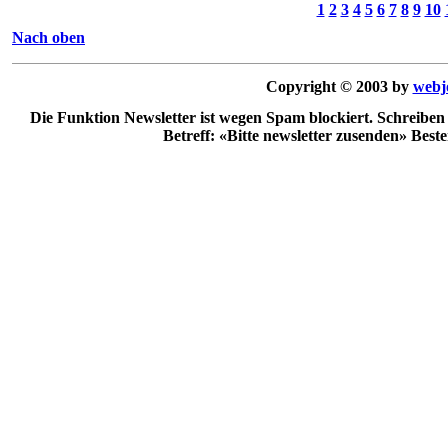
1
2
3
4
5
6
7
8
9
10
Nach oben
Copyright © 2003 by
webj
Die Funktion Newsletter ist wegen Spam blockiert. Schreiben
Betreff: «Bitte newsletter zusenden» Best