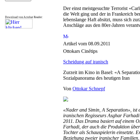
Der einst meistgesuchte Terrorist «Car
die Welt ging und der in Frankreich ber
Download von Acrobat Reader:
lebenslange Haft absitzt, muss sich zur
Anschläge aus den 80er-Jahren verant
Artikel vom 08.09.2011
Ottokars Cinétips
Scheidung auf iranisch
Zurzeit im Kino in Basel: «A Separati
Sozialpanorama des heutigen Iran
Von
Ottokar Schnepf
«Nader and Simin, A Separation», ist e
iranischen Regisseurs Asghar Farhadi
2011. Das Drama basiert auf einem O
Farhadi, der auch die Produktion übe
Tochter als Schauspielerin einsetzte. E
Beziehung zweier iranischer Familien,