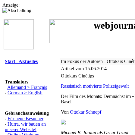
Anzeige:
Start - Aktuelles
Im Fokus der Autoren - Ottokars Cinét
Artikel vom 15.06.2014
Ottokars Cinétips
Translators
Rassistisch motivierte Polizeigewalt
-
Allemand > Français
-
German > English
Der Film des Monats: Demnächst im «k
Basel
Von
Ottokar Schnepf
Gebrauchsanweisung
-
Für neue Besucher
-
Hurra, wir bauen an
unserer Website!
Michael B. Jordan als Oscar Grant
-
Online-Werbung