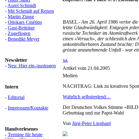
-
Aurel Schmidt
-
Mit Schmidt auf Reisen
-
Martin Zingg
BASEL.- Am 26. April 1986 verlor die
-
Ottokars Cinétips
letzte Glaubwürdigkeit: Entgegen jeder 
-
Gast-Beiträge
russische Techniker im Atomkraftwerk
-
Zugeflogen
einen «Versuch», der schliesslich den 
-
Benedikt Meyer
unkontrollierbaren Zustand brachte: 
grösste anzunehmende Unfall - war ein
Newsletter
-
Neu: Hier ein-/austragen
Artikel vom 21.04.2005
Medien
NACHTRAG: Link zu kreativen Spott
Intern
Wahrlich selbstredend…
-
Editorial
Der Deutschen Volkes Stimme «BILD»
-
Impressum/Kontakte
Geburtstag und zur Papst-Wahl
Von
Jürg-Peter Lienhard
Handverlesenes
-
Termine für heute