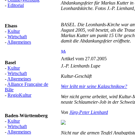
Abdankungsfeier für Markus Kutter in 
-
Editorial
Leonhardskirche. Fotos J.-P. Lienhard
BASEL. Die Leonhards-Kirche war am 
Elsass
August 2005, voll besetzt, als die Trau
-
Kultur
Markus Kutter um punkt 15 Uhr geschl
-
Wirtschaft
damit die Abdankungsfeier eröffnete.
-
Allgemeines
Artikel vom 27.07.2005
Basel
J.-P. Lienhards Lupe
-
Kultur
-
Wirtschaft
Kultur-Geschäft
-
Allgemeines
-
Alliance Française de
Wer leiht mir seine Kalaschnikow?
Bâle
-
RegioKultur
Wer nicht gerne arbeitet, wird Kultur-Mi
neuste Schlaumeier-Job in der Schweiz
Von
Jürg-Peter Lienhard
Baden-Württemberg
-
Kultur
-
Wirtschaft
-
Allgemeines
Nicht nur die armen Teufel Anabaptis