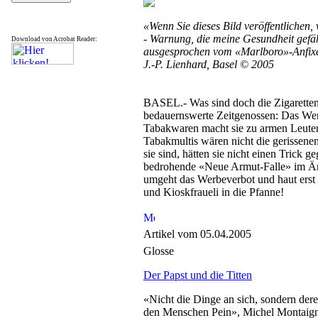
«Wenn Sie dieses Bild veröffentlichen,
- Warnung, die meine Gesundheit gefäh
Download von Acrobat Reader:
ausgesprochen vom «Marlboro»-Anfixer
J.-P. Lienhard, Basel © 2005
BASEL.- Was sind doch die Zigaretten
bedauernswerte Zeitgenossen: Das Wer
Tabakwaren macht sie zu armen Leute
Tabakmultis wären nicht die gerissenen
sie sind, hätten sie nicht einen Trick ge
bedrohende «Neue Armut-Falle» im Är
umgeht das Werbeverbot und haut erst 
und Kioskfraueli in die Pfanne!
Artikel vom 05.04.2005
Glosse
Der Papst und die Titten
«Nicht die Dinge an sich, sondern der
den Menschen Pein», Michel Montaig