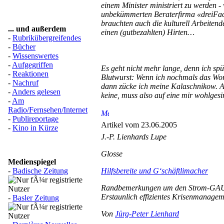
einem Minister ministriert zu werden -
unbekümmerten Beraterfirma «dreiFac
brauchten auch die kulturell Arbeitend
... und außerdem
einen (gutbezahlten) Hirten…
-
Rubrikübergreifendes
-
Bücher
-
Wissenswertes
-
Aufgegriffen
Es geht nicht mehr lange, denn ich spü
-
Reaktionen
Blutwurst: Wenn ich nochmals das Wor
-
Nachruf
dann zücke ich meine Kalaschnikow. Al
-
Anders gelesen
keine, muss also auf eine mir wohlges
-
Am
Radio/Fernsehen/Internet
-
Publireportage
Artikel vom 23.06.2005
-
Kino in Kürze
J.-P. Lienhards Lupe
Glosse
Medienspiegel
-
Badische Zeitung
Hilfsbereite und G‘schäftlimacher
Randbemerkungen um den Strom-GAU 
Erstaunlich effizientes Krisenmanage
-
Basler Zeitung
Von
Jürg-Peter Lienhard