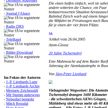
-
Dernières Nouvelles
Die einen halfen einfach, weil sie sah
andere witterten die Chance, ein Paar 
bedauernswerten Situation herauszusc
-
Journal l'Alsace
Bahnhof Zürich warb auf einem hinges
die Mitfahrt im Privatwagen nach Bas
für je einen der vier freien Plätze.
-
Radio DRS
Artikel vom 26.04.2005
-
TeleBasel
Atom-Glosse
-
Bilder-Download
20 Jahre Tschernobyl
Eine Mahnwache auf dem Basler Barfü
Jahrestag der Atomkatastrophe in Rus
Von
Jürg-Peter Lienhard
Im Fokus der Autoren
-
J.-P. Lienhards Lupe
-
J.-P. Lienhards Archiv
Vielsagender Wegweiser: Die Atomstr
-
Mermets Zeichenstift
Tschernobyl drangen 1600 Kilometer v
-
Mit Stumm unterwegs
- die schweizerischen AKWs Gösgen, 
-
Nebenbei bemerkt
Mühleberg sind etwas mehr als 40 Ki
-
Mitch Reusdal
entfernt… Alle Fotos: J.-P. Lienhard
-
Hans Saner