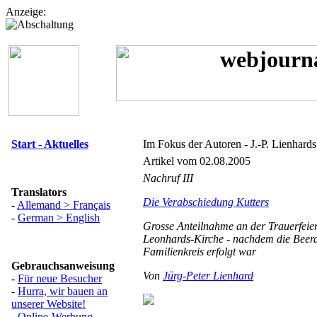
Anzeige:
Start - Aktuelles
Im Fokus der Autoren - J.-P. Lienhard
Artikel vom 02.08.2005
Nachruf III
Translators
Die Verabschiedung Kutters
-
Allemand > Français
-
German > English
Grosse Anteilnahme an der Trauerfeier 
Leonhards-Kirche - nachdem die Beer
Familienkreis erfolgt war
Gebrauchsanweisung
Von
Jürg-Peter Lienhard
-
Für neue Besucher
-
Hurra, wir bauen an
unserer Website!
-
Online-Werbung