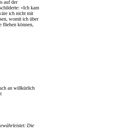
s auf der
schilderte: «Ich kam
äre ich nicht mit
en, womit ich über
e fliehen können,
ch an willkürlich
t
gewährleistet: Die