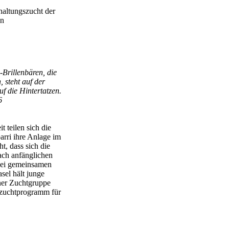
rhaltungszucht der
en
-Brillenbären, die
 steht auf der
f die Hintertatzen.
6
 teilen sich die
rri ihre Anlage im
ht, dass sich die
ach anfänglichen
 bei gemeinsamen
sel hält junge
iner Zuchtgruppe
szuchtprogramm für