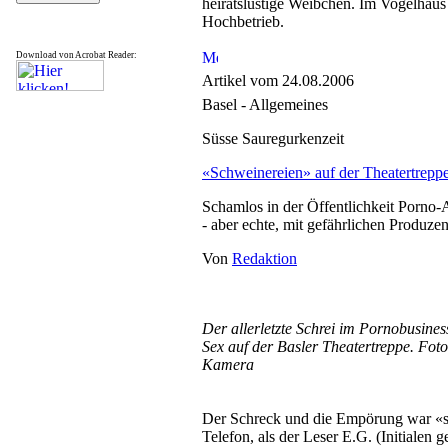
heiratslustige Weibchen. Im Vogelhaus
Hochbetrieb.
Download von Acrobat Reader:
Artikel vom 24.08.2006
Basel - Allgemeines
Süsse Sauregurkenzeit
«Schweinereien» auf der Theatertrepp
Schamlos in der Öffentlichkeit Porno
- aber echte, mit gefährlichen Produze
Von
Redaktion
Der allerletzte Schrei im Pornobusine
Sex auf der Basler Theatertreppe. Fot
Kamera
Der Schreck und die Empörung war «s
Telefon, als der Leser E.G. (Initialen 