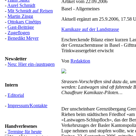
Artikel vom 22.09.2006
-
Aurel Schmidt
Basel - Allgemeines
-
Mit Schmidt auf Reisen
-
Martin Zingg
Aktuell ergänzt am 25.9.2006, 17.58 
-
Ottokars Cinétips
-
Gast-Beiträge
Kamikaze auf der Landstrasse
-
Zugeflogen
-
Benedikt Meyer
Erschreckende Bilanz einer kurzen La
der Grenzacherstrasse in Basel - Gifttr
Trinkwassergebiet erwischt
Newsletter
Von
Redaktion
-
Neu: Hier ein-/austragen
Strassen-Vorschriften sind dazu da, um
Intern
werden: Lastwagen sind oft fahrende 
Chauffeure Kamikaze-Piloten…
-
Editorial
-
Impressum/Kontakte
Der unscheinbare Grenzübergang Grenz
Riehen beim städtischen Friedhof «am H
«Lastwagen-Schlupfloch», das der Bere
Verkehrszuges der Basler Kantonspoliz
Handverlesenes
Lupe nehmen und stopfen wollte, wie d
-
Termine für heute