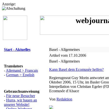
Anzeige:
Start - Aktuelles
Basel - Allgemeines
Artikel vom 17.10.2006
Basel - Allgemeines
Translators
Kann Basel dem Ecomusée helfen?
-
Allemand > Français
-
German > English
Regierugnsrat Guy Morin antwortet a
Oktober 2006, 15 Uhr, im Basler Gross
Interpellation von Christian Egeler (F
Ecomusée d'Alsace
Gebrauchsanweisung
-
Für neue Besucher
Von
Redaktion
-
Hurra, wir bauen an
unserer Website!
-
Online-Werbung