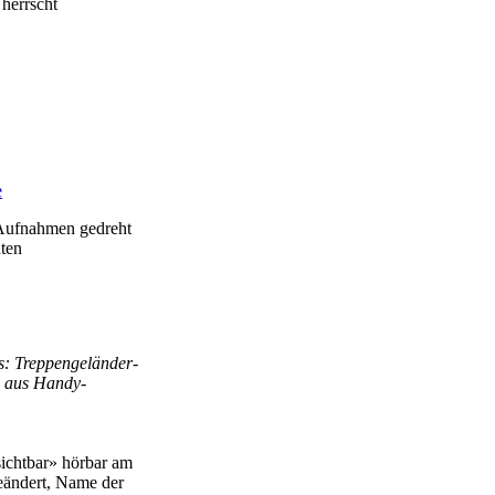
 herrscht
e
-Aufnahmen gedreht
nten
ss: Treppengeländer-
o aus Handy-
ichtbar» hörbar am
geändert, Name der