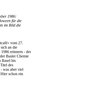
ber 1986:
loween für die
s im Bild die
htcafé» vom 27.
sich an die
986 erinnern - der
 der Basler Chemie
 Basel bis
Titel des
- was aber viel
Hier schon ein