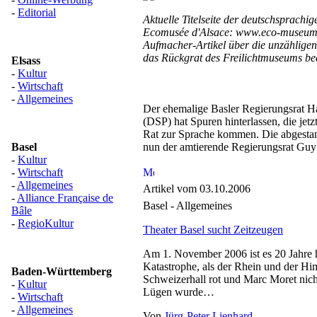
-
Editorial
Aktuelle Titelseite der deutschsprach
Ecomusée d'Alsace: www.eco-museum
Aufmacher-Artikel über die unzähligen 
das Rückgrat des Freilichtmuseums be
Elsass
-
Kultur
-
Wirtschaft
-
Allgemeines
Der ehemalige Basler Regierungsrat H
(DSP) hat Spuren hinterlassen, die jet
Rat zur Sprache kommen. Die abgest
Basel
nun der amtierende Regierungsrat Gu
-
Kultur
-
Wirtschaft
-
Allgemeines
Artikel vom 03.10.2006
-
Alliance Française de
Basel - Allgemeines
Bâle
-
RegioKultur
Theater Basel sucht Zeitzeugen
Am 1. November 2006 ist es 20 Jahre h
Katastrophe, als der Rhein und der Hi
Baden-Württemberg
Schweizerhall rot und Marc Moret nich
-
Kultur
Lügen wurde…
-
Wirtschaft
-
Allgemeines
Von
Jürg-Peter Lienhard