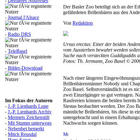
-
Dernières Nouvelles
Der Basler Zoo beteiligt sich an der E
gefährdeten Brillenbären aus den And
-
Journal l'Alsace
Von
Redaktion
-
Radio DRS
Ursus erectus: Einer der beiden Anden
vom Aussterben bewahrt werden sollen,
-
TeleBasel
Suche nach versteckten Guddiguddis au
Fotos: Th. Jermann, Zoo Basel © 200
-
Bilder-Download
Nach einer längeren Eingewöhnungszeit
Brillenbärenmänner Nobody und Chapa
Zoo Basel. Selbstverständlich ist es nic
zwei Einzelgänger so gut vertragen. N
Im Fokus der Autoren
Raufereien können die beiden bereits
-
J.-P. Lienhards Lupe
Siestas beobachtet werden. Der Zoo Ba
-
J.-P. Lienhards Archiv
männliche Brillenbären, bis diese in e
-
Mermets Zeichenstift
untergebracht und in einem Erhaltung
-
Mit Stumm unterwegs
Nachwuchs sorgen können.
-
Nebenbei bemerkt
-
Mitch Reusdal
-
Hans Saner