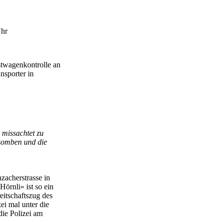
Uhr
stwagenkontrolle an
ansporter in
 missachtet zu
Bomben und die
acherstrasse in
örnli» ist so ein
itschaftszug des
ei mal unter die
ie Polizei am