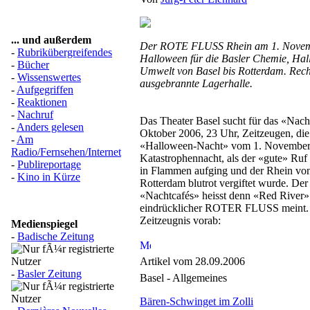
... und außerdem
Der ROTE FLUSS Rhein am 1. Novem
-
Rubrikübergreifendes
Halloween für die Basler Chemie, Hal
-
Bücher
Umwelt von Basel bis Rotterdam. Recht
-
Wissenswertes
ausgebrannte Lagerhalle.
-
Aufgegriffen
-
Reaktionen
-
Nachruf
Das Theater Basel sucht für das «Nac
-
Anders gelesen
Oktober 2006, 23 Uhr, Zeitzeugen, die 
-
Am
«Halloween-Nacht» vom 1. November 1
Radio/Fernsehen/Internet
Katastrophennacht, als der «gute» Ruf
-
Publireportage
in Flammen aufging und der Rhein von
-
Kino in Kürze
Rotterdam blutrot vergiftet wurde. Der 
«Nachtcafés» heisst denn «Red River» 
eindrücklicher ROTER FLUSS meint. 
Zeitzeugnis vorab:
Medienspiegel
-
Badische Zeitung
Artikel vom 28.09.2006
-
Basler Zeitung
Basel - Allgemeines
Bären-Schwinget im Zolli