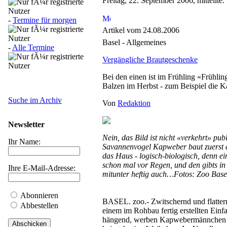
Freitag, 22. September 2006, mitteilte.
-
Termine für morgen
Artikel vom 24.08.2006
Basel - Allgemeines
-
Alle Termine
Vergängliche Brautgeschenke
Bei den einen ist im Frühling «Frühlin
Balzen im Herbst - zum Beispiel die
Suche im Archiv
Von
Redaktion
Newsletter
Nein, das Bild ist nicht «verkehrt» publ
Ihr Name:
Savannenvogel Kapweber baut zuerst 
das Haus - logisch-biologisch, denn ei
schon mal vor Regen, und den gibts i
Ihre E-Mail-Adresse:
mitunter heftig auch…Fotos: Zoo Bas
Abonnieren
BASEL. zoo.- Zwitschernd und flatter
Abbestellen
einem im Rohbau fertig erstellten Ein
hängend, werben Kapwebermännchen i