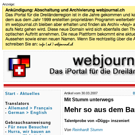
Anzeige:
Start - Aktuelles
Artikel vom 30.03.2007
D
Mit Stumm unterwegs
Translators
Mehr so aus dem Ba
-
Allemand > Français
-
German > English
Talentprobe von «Dügg» inszeniert
Gebrauchsanweisung
-
Für neue Besucher
Von
Reinhardt Stumm
-
Hurra, wir bauen an