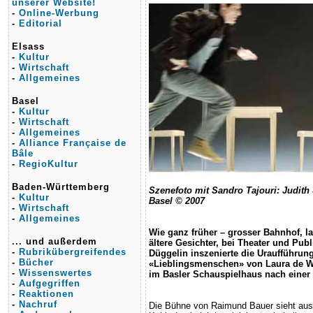
unserer Website!
-
Online-Werbung
-
Editorial
Elsass
-
Kultur
-
Wirtschaft
-
Allgemeines
Basel
-
Kultur
-
Wirtschaft
-
Allgemeines
-
Alliance Française de
Bâle
-
RegioKultur
Baden-Württemberg
Szenefoto mit Sandro Tajouri: Judith 
-
Kultur
Basel © 2007
-
Wirtschaft
-
Allgemeines
Wie ganz früher – grosser Bahnhof, l
... und außerdem
ältere Gesichter, bei Theater und Pub
-
Rubrikübergreifendes
Düggelin inszenierte die Uraufführung
-
Bücher
«Lieblingsmenschen» von Laura de W
-
Wissenswertes
im Basler Schauspielhaus nach einer
-
Aufgegriffen
-
Reaktionen
-
Nachruf
Die Bühne von Raimund Bauer sieht aus 