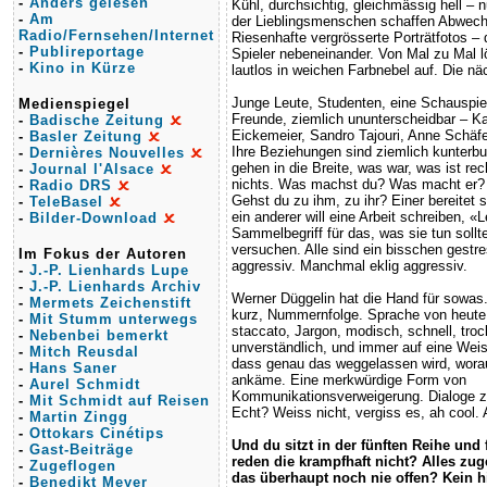
-
Anders gelesen
Kühl, durchsichtig, gleichmässig hell – 
-
Am
der Lieblingsmenschen schaffen Abwech
Radio/Fernsehen/Internet
Riesenhafte vergrösserte Porträtfotos – 
-
Publireportage
Spieler nebeneinander. Von Mal zu Mal l
-
Kino in Kürze
lautlos in weichen Farbnebel auf. Die n
Junge Leute, Studenten, eine Schauspiele
Medienspiegel
Freunde, ziemlich ununterscheidbar – K
-
Badische Zeitung
Eickemeier, Sandro Tajouri, Anne Schäfe
-
Basler Zeitung
Ihre Beziehungen sind ziemlich kunterbu
-
Dernières Nouvelles
gehen in die Breite, was war, was ist re
-
Journal l'Alsace
nichts. Was machst du? Was macht er?
-
Radio DRS
Gehst du zu ihm, zu ihr? Einer bereitet s
-
TeleBasel
ein anderer will eine Arbeit schreiben, «L
-
Bilder-Download
Sammelbegriff für das, was sie tun sollt
versuchen. Alle sind ein bisschen gest
Im Fokus der Autoren
aggressiv. Manchmal eklig aggressiv.
-
J.-P. Lienhards Lupe
-
J.-P. Lienhards Archiv
Werner Düggelin hat die Hand für sowas
-
Mermets Zeichenstift
kurz, Nummernfolge. Sprache von heute
-
Mit Stumm unterwegs
staccato, Jargon, modisch, schnell, tr
-
Nebenbei bemerkt
unverständlich, und immer auf eine Weis
-
Mitch Reusdal
dass genau das weggelassen wird, worau
-
Hans Saner
ankäme. Eine merkwürdige Form von
-
Aurel Schmidt
Kommunikationsverweigerung. Dialoge z
-
Mit Schmidt auf Reisen
Echt? Weiss nicht, vergiss es, ah cool. 
-
Martin Zingg
-
Ottokars Cinétips
Und du sitzt in der fünften Reihe und 
-
Gast-Beiträge
reden die krampfhaft nicht? Alles zu
-
Zugeflogen
das überhaupt noch nie offen? Kein hi
-
Benedikt Meyer