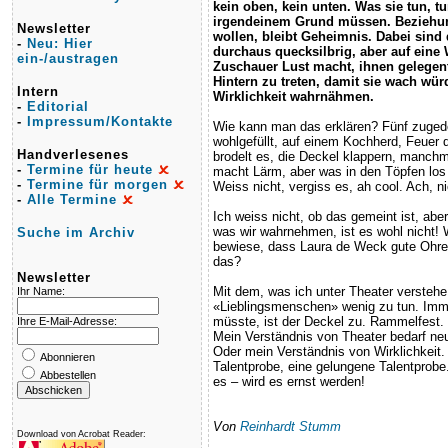
kein oben, kein unten. Was sie tun, tu
irgendeinem Grund müssen. Beziehun
Newsletter
wollen, bleibt Geheimnis. Dabei sind 
-
Neu: Hier
durchaus quecksilbrig, aber auf eine
ein-/austragen
Zuschauer Lust macht, ihnen gelegentl
Hintern zu treten, damit sie wach wür
Intern
Wirklichkeit wahrnähmen.
-
Editorial
-
Impressum/Kontakte
Wie kann man das erklären? Fünf zuged
wohlgefüllt, auf einem Kochherd, Feuer d
Handverlesenes
brodelt es, die Deckel klappern, manch
-
Termine für heute
macht Lärm, aber was in den Töpfen los i
-
Termine für morgen
Weiss nicht, vergiss es, ah cool. Ach, ni
-
Alle Termine
Ich weiss nicht, ob das gemeint ist, abe
was wir wahrnehmen, ist es wohl nicht!
Suche im Archiv
bewiese, dass Laura de Weck gute Ohren
das?
Newsletter
Mit dem, was ich unter Theater verstehe
Ihr Name:
«Lieblingsmenschen» wenig zu tun. Imm
müsste, ist der Deckel zu. Rammelfest.
Ihre E-Mail-Adresse:
Mein Verständnis von Theater bedarf neu
Oder mein Verständnis von Wirklichkeit.
Abonnieren
Talentprobe, eine gelungene Talentprob
Abbestellen
es – wird es ernst werden!
Von
Reinhardt Stumm
Download von Acrobat Reader: