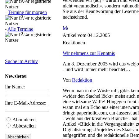
verwenden wir (ad) - warum und wesh
nicht «neumodisch», sondern «altmodis
Sie aus der Beantwortung der Lesermel
-
Termine für morgen
nachstehend.
-
Alle Termine
Artikel vom 04.12.2005
Reaktionen
Wir nehmens zur Kenntnis
Suche im Archiv
Am 8. Dezember 2005 wird das webjour
- und wird immer mehr beachtet…
Newsletter
Von
Redaktion
Ihr Name:
Wenn man in die Wüste ruft, gibts ke
«wider den Stachel löckt» meist auch ni
eine wirksame Waffe! Hingegen freut 
Ihre E-Mail-Adresse:
wann mal ein Echo aus einer unerwart
dringt: paperholic.com, ein äusserst 
- wohl aus der kreativen Branche - hat
Abonnieren
Artikel «Blick in die Vergangenheit» z
Abbestellen
Digitalisierungs-Projektes des Staatsar
aufgegriffen und die redaktionelle B