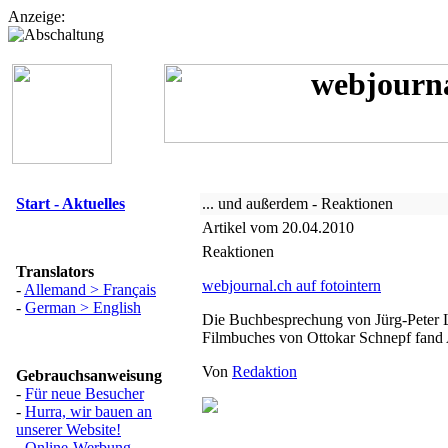
Anzeige:
Start - Aktuelles
... und außerdem - Reaktionen
Artikel vom 20.04.2010
Reaktionen
Translators
webjournal.ch auf fotointern
-
Allemand > Français
-
German > English
Die Buchbesprechung von Jürg-Peter 
Filmbuches von Ottokar Schnepf fan
Von
Redaktion
Gebrauchsanweisung
-
Für neue Besucher
-
Hurra, wir bauen an
unserer Website!
-
Online-Werbung