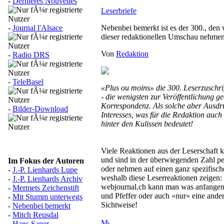
-
Dernières Nouvelles
Leserbriefe
-
Journal l'Alsace
Nebenbei bemerkt ist es der 300., den
dieser redaktionellen Umschau nehme
Von
Redaktion
-
Radio DRS
-
TeleBasel
«Plus ou moins» die 300. Leserzuschri
- die wenigsten zur Veröffentlichung ge
Korrespondenz. Als solche aber Ausdr
-
Bilder-Download
Interesses, was für die Redaktion auch 
hinter den Kulissen bedeutet!
Viele Reaktionen aus der Leserschaft
und sind in der überwiegenden Zahl pe
Im Fokus der Autoren
oder nehmen auf einen ganz spezifisc
-
J.-P. Lienhards Lupe
weshalb diese Leserreaktionen zeigen:
-
J.-P. Lienhards Archiv
webjournal.ch kann man was anfangen; 
-
Mermets Zeichenstift
und Pfeffer oder auch «nur» eine ander
-
Mit Stumm unterwegs
Sichtweise!
-
Nebenbei bemerkt
-
Mitch Reusdal
-
Hans Saner