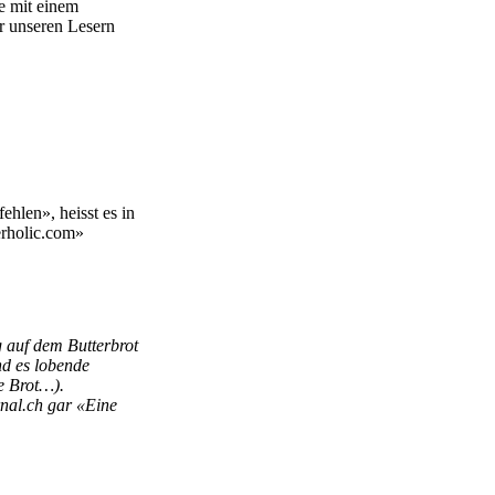
e mit einem
 unseren Lesern
hlen», heisst es in
rholic.com»
g auf dem Butterbrot
nd es lobende
e Brot…).
nal.ch gar «Eine