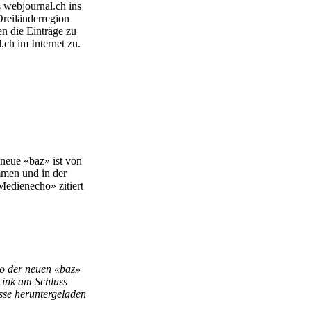
s webjournal.ch ins
Dreiländerregion
n die Einträge zu
ch im Internet zu.
 neue «baz» ist von
men und in der
edienecho» zitiert
o der neuen «baz»
Link am Schluss
össe heruntergeladen