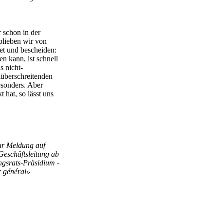
r schon in der
 blieben wir von
et und bescheiden:
en kann, ist schnell
s nicht-
züberschreitenden
besonders. Aber
 hat, so lässt uns
zur Meldung auf
Geschäftsleitung ab
ngsrats-Präsidium -
r général»