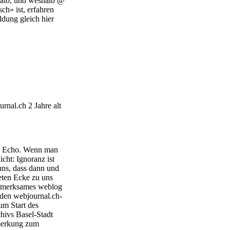
alb, und weshalb @
ch» ist, erfahren
dung gleich hier
nal.ch 2 Jahre alt
in Echo. Wenn man
cht: Ignoranz ist
uns, dass dann und
eten Ecke zu uns
aufmerksames weblog
 den webjournal.ch-
um Start des
chivs Basel-Stadt
emerkung zum