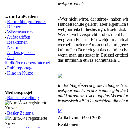
webjournal.ch
... und außerdem
«Wer nicht wirbt, der stirbt», haben wi
-
Rubrikübergreifendes
Handelsschule gelernt, aber eigentlich
-
Bücher
webjournal.ch diesbezüglich sehr diskr
-
Wissenswertes
Wer zu viel verspricht und es nicht halt
-
Aufgegriffen
weg vom Fenster. Für webjournal.ch al
-
Reaktionen
werbefinanzierte Autorenseite im gren
-
Nachruf
kulturellen Bereich gilt das natürlich 
-
Anders gelesen
wenn man uns sogar in Brüssel entdeckt
-
Am
das immerhin etwas schmunzeln…
Radio/Fernsehen/Internet
-
Publireportage
-
Kino in Kürze
In der Vergrösserung die Schlagzeile 
webjournal.ch: Franz Humer gibt die 
Medienspiegel
und konzentriert sich auf das Verwaltu
-
Badische Zeitung
französisch «PDG - président directeu
-
Basler Zeitung
Artikel vom 03.09.2006
Reaktionen