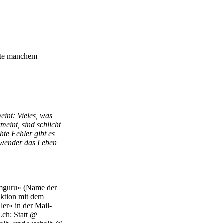
nte manchem
int: Vieles, was
meint, sind schlicht
te Fehler gibt es
nwender das Leben
mguru» (Name der
aktion mit dem
ler» in der Mail-
.ch: Statt @