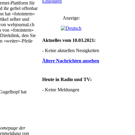
Einloggen
ernet-Plattform für
 ihr gefiel offenbar
 hat «fotointern»
Anzeige:
ikel selber und
 von webjournal.ch
n von «fotointern»
 Direktlink, den Sie
Aktuelles vom 10.03.2021:
n «weiter»-Pfeile
- Keine aktuellen Neuigkeiten
Ältere Nachrichten ansehen
Heute in Radio und TV:
- Keine Meldungen
Gugelhopf hat
 Homepage der
ätenmeldung von