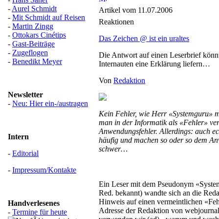
-
Aurel Schmidt
Artikel vom 11.07.2006
-
Mit Schmidt auf Reisen
Reaktionen
-
Martin Zingg
-
Ottokars Cinétips
Das Zeichen @ ist ein uraltes
-
Gast-Beiträge
-
Zugeflogen
Die Antwort auf einen Leserbrief kön
-
Benedikt Meyer
Internauten eine Erklärung liefern…
Von
Redaktion
Newsletter
-
Neu: Hier ein-/austragen
Kein Fehler, wie Herr «Systemguru» me
man in der Informatik als «Fehler» ver
Anwendungsfehler. Allerdings: auch ech
Intern
häufig und machen so oder so dem A
schwer…
-
Editorial
-
Impressum/Kontakte
Ein Leser mit dem Pseudonym «Syste
Red. bekannt) wandte sich an die Red
Hinweis auf einen vermeintlichen «Feh
Handverlesenes
Adresse der Redaktion von webjournal
-
Termine für heute