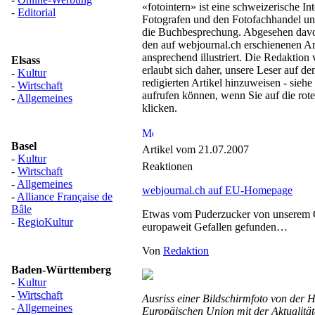
«fotointern» ist eine schweizerische Int
-
Editorial
Fotografen und den Fotofachhandel und
die Buchbesprechung. Abgesehen davon
den auf webjournal.ch erschienenen Art
ansprechend illustriert. Die Redaktion
Elsass
erlaubt sich daher, unsere Leser auf de
-
Kultur
redigierten Artikel hinzuweisen - siehe
-
Wirtschaft
aufrufen können, wenn Sie auf die rote
-
Allgemeines
klicken.
Basel
Artikel vom 21.07.2007
-
Kultur
Reaktionen
-
Wirtschaft
-
Allgemeines
webjournal.ch auf EU-Homepage
-
Alliance Française de
Bâle
Etwas vom Puderzucker von unserem 
-
RegioKultur
europaweit Gefallen gefunden…
Von
Redaktion
Baden-Württemberg
-
Kultur
-
Wirtschaft
Ausriss einer Bildschirmfoto von der
-
Allgemeines
Europäischen Union mit der Aktualit