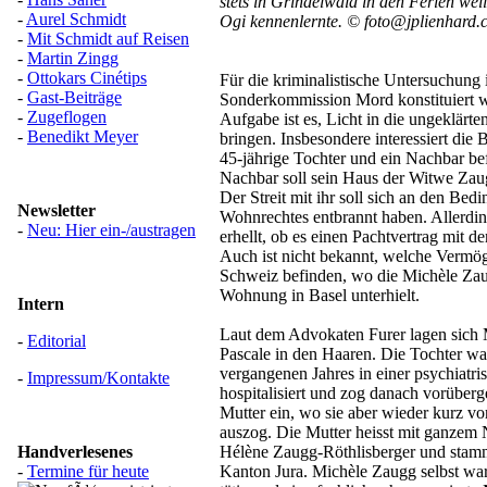
stets in Grindelwald in den Ferien wei
-
Aurel Schmidt
Ogi kennenlernte. © foto@jplienhard.
-
Mit Schmidt auf Reisen
-
Martin Zingg
-
Ottokars Cinétips
Für die kriminalistische Untersuchung i
-
Gast-Beiträge
Sonderkommission Mord konstituiert w
-
Zugeflogen
Aufgabe ist es, Licht in die ungeklärte
-
Benedikt Meyer
bringen. Insbesondere interessiert die 
45-jährige Tochter und ein Nachbar be
Nachbar soll sein Haus der Witwe Zau
Der Streit mit ihr soll sich an den Bed
Newsletter
Wohnrechtes entbrannt haben. Allerding
-
Neu: Hier ein-/austragen
erhellt, ob es einen Pachtvertrag mit 
Auch ist nicht bekannt, welche Vermöge
Schweiz befinden, wo die Michèle Zau
Wohnung in Basel unterhielt.
Intern
Laut dem Advokaten Furer lagen sich 
-
Editorial
Pascale in den Haaren. Die Tochter wa
vergangenen Jahres in einer psychiatri
-
Impressum/Kontakte
hospitalisiert und zog danach vorüberg
Mutter ein, wo sie aber wieder kurz vo
auszog. Die Mutter heisst mit ganzem
Handverlesenes
Hélène Zaugg-Röthlisberger und stamm
-
Termine für heute
Kanton Jura. Michèle Zaugg selbst war