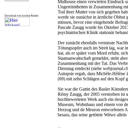
Mulhouse einen verwirrten Eindruck un
Ungereimtheiten in Zusammenhang mi
Tod ihrer Mutter von sich gegeben h
Download von Acrobat Reader:
werde sie zunächst in ärztliche Obhut
müssen, bevor eine eingehende Befrag
Pascale Zaugg wurde bis Oktober 2013
psychiatrischen Klinik stationär behand
Der zunächt ebenfalls vermisste Nachb
Tötungsopfer auch im Streit lag, war i
hat, als er später vom Mord erfuhr, si
Staatsanwaltschaft gemeldet, steht abe
Zusammenhang mit der Tat. Das Verb
Dienstag entdeckt (siehe webjournal.ch
Autopsie ergab, dass Michèle-Hélène 
(69) mit zehn Schlägen auf den Kopf g
Sie war die Gattin des Basler Künstler
Rémy Zaugg, der 2005 verstorben ist 
hochbewerteten Werk auch ein riesige
Museum, Wohnhaus und einem von den
Herzog und de Meuron entworfenen Atel
besass, das seine getötete Witwe allein 