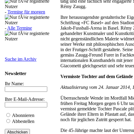
tätig und eine fachlich sehr engagierte
Rémy Zaugg.
-
Termine für morgen
Ihre herausragendste gestalterische Eige
Schriftzug «FC Basel» auf den Stadion
-
Alle Termine
Jakob-Fussball-Arena in Basel. Rémy
gehandelter Kunstmaler und Kunstkritik
nicht gegenständlichen Malerie widmet
seiner Werke mit philosophischen Ausd
in der Frutiger-Schrift gestaltete. Sei
gemäss Zaugg-Freund Furer in Fachkre
Suche im Archiv
internationalen Kunsthandels mit jener
Giacometti gleichgesetzt und sehr teue
Newsletter
Vermisste Tochter auf dem Gelände
Ihr Name:
Aktualisierung vom 24. Januar 2014, 
Überraschende Wende im Mordfall Mi
Ihre E-Mail-Adresse:
frühen Freitag Morgen gegen 6 Uhr tau
vermisst gemeldete Tochter Pascale plö
Gelände ihrer Eltern in Pfastatt auf, da
Abonnieren
noch für jeglichen Zutritt gesperrt hat.
Abbestellen
Die 45-Jährige machte laut der Unter