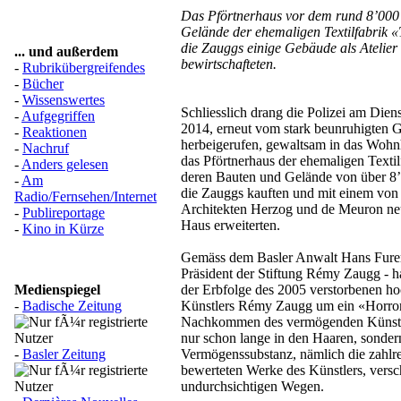
Das Pförtnerhaus vor dem rund 8’000
Gelände der ehemaligen Textilfabrik 
die Zauggs einige Gebäude als Atelie
... und außerdem
bewirtschafteten.
-
Rubrikübergreifendes
-
Bücher
-
Wissenswertes
Schliesslich drang die Polizei am Diens
-
Aufgegriffen
2014, erneut vom stark beunruhigten G
-
Reaktionen
herbeigerufen, gewaltsam in das Wohn
-
Nachruf
das Pförtnerhaus der ehemaligen Texti
-
Anders gelesen
deren Bauten und Gelände von über 8
-
Am
die Zauggs kauften und mit einem von
Radio/Fernsehen/Internet
Architekten Herzog und de Meuron neu 
-
Publireportage
Haus erweiterten.
-
Kino in Kürze
Gemäss dem Basler Anwalt Hans Furer
Präsident der Stiftung Rémy Zaugg - ha
Medienspiegel
der Erbfolge des 2005 verstorbenen h
-
Badische Zeitung
Künstlers Rémy Zaugg um ein «Horror
Nachkommen des vermögenden Künstler
nur schon lange in den Haaren, sonder
-
Basler Zeitung
Vermögenssubstanz, nämlich die zahlr
bewerteten Werke des Künstlers, vers
undurchsichtigen Wegen.