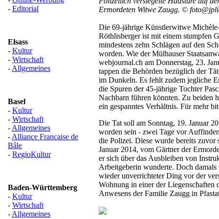
Polizeilich versiegelte Haustüre auf 
-
Editorial
Ermordeten Witwe Zaugg. © foto@jpli
Die 69-jährige Künstlerwitwe Michèl
Röthlisberger ist mit einem stumpfen 
Elsass
mindestens zehn Schlägen auf den Sch
-
Kultur
worden. Wie der Mülhauser Staatsanw
-
Wirtschaft
webjournal.ch am Donnerstag, 23. Janu
-
Allgemeines
tappen die Behörden bezüglich der Täte
im Dunkeln. Es fehlt zudem jegliche Er
die Spuren der 45-jährige Tochter Pasc
Nachbarn führen könnten. Zu beiden h
Basel
ein gespanntes Verhältnis. Für mehr bitt
-
Kultur
-
Wirtschaft
Die Tat soll am Sonntag, 19. Januar 2
-
Allgemeines
worden sein - zwei Tage vor Auffinden
-
Alliance Française de
die Polizei. Diese wurde bereits zuvor
Bâle
Januar 2014, vom Gärtner der Ermorde
-
RegioKultur
er sich über das Ausbleiben von Instru
Arbeitgeberin wunderte. Doch damals z
wieder unverrichteter Ding vor der ve
Wohnung in einer der Liegenschaften d
Baden-Württemberg
Anwesens der Familie Zaugg in Pfastat
-
Kultur
-
Wirtschaft
-
Allgemeines