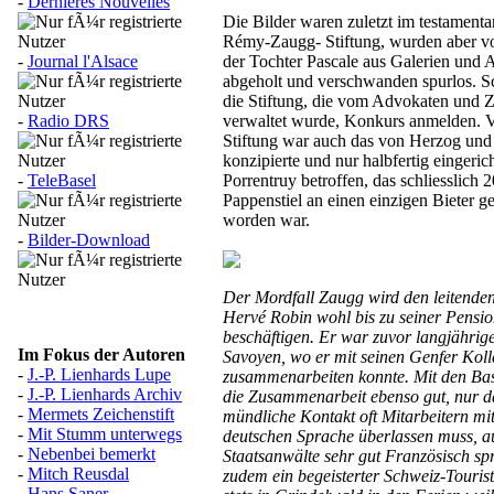
-
Dernières Nouvelles
Die Bilder waren zuletzt im testamenta
Rémy-Zaugg- Stiftung, wurden aber v
-
Journal l'Alsace
der Tochter Pascale aus Galerien und 
abgeholt und verschwanden spurlos. Sc
die Stiftung, die vom Advokaten und 
-
Radio DRS
verwaltet wurde, Konkurs anmelden. 
Stiftung war auch das von Herzog un
konzipierte und nur halbfertig eingeri
-
TeleBasel
Porrentruy betroffen, das schliesslich 
Pappenstiel an einen einzigen Bieter ger
worden war.
-
Bilder-Download
Der Mordfall Zaugg wird den leitende
Hervé Robin wohl bis zu seiner Pensi
beschäftigen. Er war zuvor langjährige
Im Fokus der Autoren
Savoyen, wo er mit seinen Genfer Koll
-
J.-P. Lienhards Lupe
zusammenarbeiten konnte. Mit den Bas
-
J.-P. Lienhards Archiv
die Zusammenarbeit ebenso gut, nur d
-
Mermets Zeichenstift
mündliche Kontakt oft Mitarbeitern mi
-
Mit Stumm unterwegs
deutschen Sprache überlassen muss, a
-
Nebenbei bemerkt
Staatsanwälte sehr gut Französisch spr
-
Mitch Reusdal
zudem ein begeisterter Schweiz-Tourist
-
Hans Saner