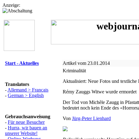
Anzeige:
Start - Aktuelles
Artikel vom 23.01.2014
Kriminalität
Aktualisiert: Neue Fotos und textlich
Translators
-
Allemand > Français
Rémy Zauggs Witwe wurde ermordet
-
German > English
Der Tod von Michèle Zaugg in Pfastat
bedeutet noch kein Ende des «Horrors
Gebrauchsanweisung
Von
Jürg-Peter Lienhard
-
Für neue Besucher
-
Hurra, wir bauen an
unserer Website!
-
Online-Werbung