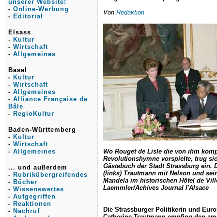
unserer Website!
-
Online-Werbung
Von
Redaktion
-
Editorial
Elsass
-
Kultur
-
Wirtschaft
-
Allgemeines
Basel
-
Kultur
-
Wirtschaft
-
Allgemeines
-
Alliance Française de
Bâle
-
RegioKultur
Baden-Württemberg
-
Kultur
-
Wirtschaft
-
Allgemeines
Wo Rouget de Lisle die von ihm komp
Revolutionshymne vorspielte, trug si
Gästebuch der Stadt Strassburg ein. 
... und außerdem
(links) Trautmann mit Nelson und sei
-
Rubrikübergreifendes
Mandela im historischen Hôtel de Vill
-
Bücher
Laemmler/Achives Journal l'Alsace
-
Wissenswertes
-
Aufgegriffen
-
Reaktionen
Die Strassburger Politikerin und Eur
-
Nachruf
Catherine Trautmann empfing den am 