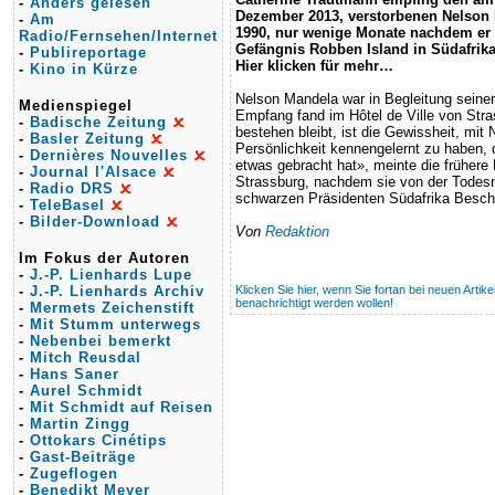
-
Anders gelesen
Dezember 2013, verstorbenen Nelson 
-
Am
1990, nur wenige Monate nachdem er
Radio/Fernsehen/Internet
Gefängnis Robben Island in Südafrika
-
Publireportage
Hier klicken für mehr…
-
Kino in Kürze
Nelson Mandela war in Begleitung seiner
Medienspiegel
Empfang fand im Hôtel de Ville von Stra
-
Badische Zeitung
bestehen bleibt, ist die Gewissheit, mit
-
Basler Zeitung
Persönlichkeit kennengelernt zu haben
-
Dernières Nouvelles
etwas gebracht hat», meinte die frühere
-
Journal l'Alsace
Strassburg, nachdem sie von der Todesn
-
Radio DRS
schwarzen Präsidenten Südafrika Beschei
-
TeleBasel
-
Bilder-Download
Von
Redaktion
Im Fokus der Autoren
-
J.-P. Lienhards Lupe
-
J.-P. Lienhards Archiv
Klicken Sie hier, wenn Sie fortan bei neuen Artik
benachrichtigt werden wollen!
-
Mermets Zeichenstift
-
Mit Stumm unterwegs
-
Nebenbei bemerkt
-
Mitch Reusdal
-
Hans Saner
-
Aurel Schmidt
-
Mit Schmidt auf Reisen
-
Martin Zingg
-
Ottokars Cinétips
-
Gast-Beiträge
-
Zugeflogen
-
Benedikt Meyer