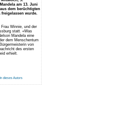
Mandela am 13. Juni
 aus dem berüchtigten
 freigelassen wurde.
 Frau Winnie, und der
ssburg statt. «Was
 Nelson Mandela eine
, der dem Menschentum
 Bürgermeisterin von
achricht des ersten
d erhielt.
eln dieses Autors