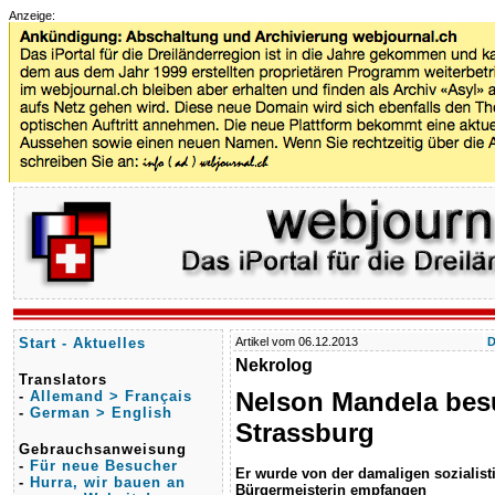
Anzeige:
Start - Aktuelles
Artikel vom 06.12.2013
D
Nekrolog
Translators
Nelson Mandela bes
-
Allemand > Français
-
German > English
Strassburg
Gebrauchsanweisung
-
Für neue Besucher
Er wurde von der damaligen sozialist
-
Hurra, wir bauen an
Bürgermeisterin empfangen