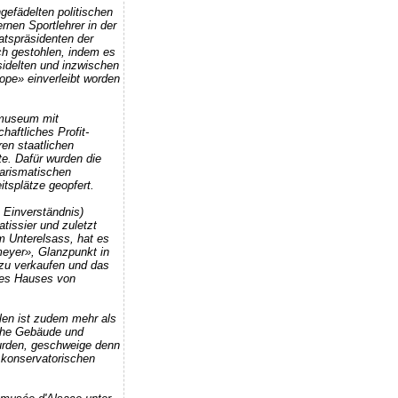
gefädelten politischen
rnen Sportlehrer in der
atspräsidenten der
ch gestohlen, indem es
idelten und inzwischen
ope» einverleibt worden
tmuseum mit
haftliches Profit-
en staatlichen
. Dafür wurden die
harismatischen
tsplätze geopfert.
m Einverständnis)
tissier und zuletzt
m Unterelsass, hat es
meyer», Glanzpunkt in
zu verkaufen und das
des Hauses von
len ist zudem mehr als
liche Gebäude und
wurden, geschweige denn
 konservatorischen