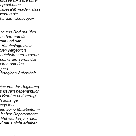
omusée d'Alsace unter
rsprochenen
usbezahlt wurden, dass
 warfen die
o für das «Bioscope»
seums-Dorf mit über
schritt und die
tten und den
Hotelanlage allein
hren vergeblich
etriebskosten forderte.
ordernis um zumal das
ocken und den
gend
hrtägigen Aufenthalt
ipe von der Regierung
 ist rein nebenamtlich
 Berufen und verfügt
h sonstige
angreiche
d seine Mitarbeiter in
ssischen Departemente
ichtet worden, so dass
tatus nicht erhalten