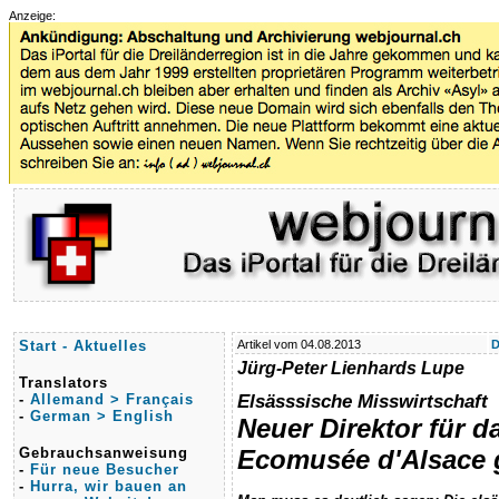
Anzeige:
Start - Aktuelles
Artikel vom 04.08.2013
D
Jürg-Peter Lienhards Lupe
Translators
Elsässsische Misswirtschaft
-
Allemand > Français
-
German > English
Neuer Direktor für d
Gebrauchsanweisung
Ecomusée d'Alsace 
-
Für neue Besucher
-
Hurra, wir bauen an