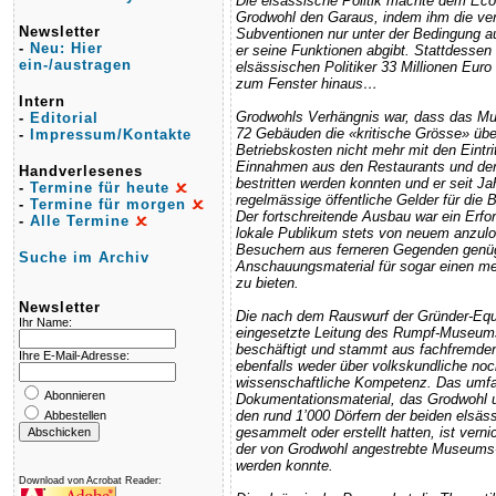
Die elsässische Politik machte dem Ec
Grodwohl den Garaus, indem ihm die ve
Newsletter
Subventionen nur unter der Bedingung a
-
Neu: Hier
er seine Funktionen abgibt. Stattdessen
ein-/austragen
elsässischen Politiker 33 Millionen Eur
zum Fenster hinaus…
Intern
Grodwohls Verhängnis war, dass das Mu
-
Editorial
72 Gebäuden die «kritische Grösse» über
-
Impressum/Kontakte
Betriebskosten nicht mehr mit den Eintri
Einnahmen aus den Restaurants und der 
Handverlesenes
bestritten werden konnten und er seit Ja
-
Termine für heute
regelmässige öffentliche Gelder für die B
-
Termine für morgen
Der fortschreitende Ausbau war ein Erf
-
Alle Termine
lokale Publikum stets von neuem anzul
Besuchern aus ferneren Gegenden genü
Suche im Archiv
Anschauungsmaterial für sogar einen me
zu bieten.
Newsletter
Die nach dem Rauswurf der Gründer-Equ
Ihr Name:
eingesetzte Leitung des Rumpf-Museums
beschäftigt und stammt aus fachfremden
Ihre E-Mail-Adresse:
ebenfalls weder über volkskundliche noc
wissenschaftliche Kompetenz. Das umf
Abonnieren
Dokumentationsmaterial, das Grodwohl un
den rund 1’000 Dörfern der beiden elsä
Abbestellen
gesammelt oder erstellt hatten, ist vern
der von Grodwohl angestrebte Museums-S
werden konnte.
Download von Acrobat Reader: