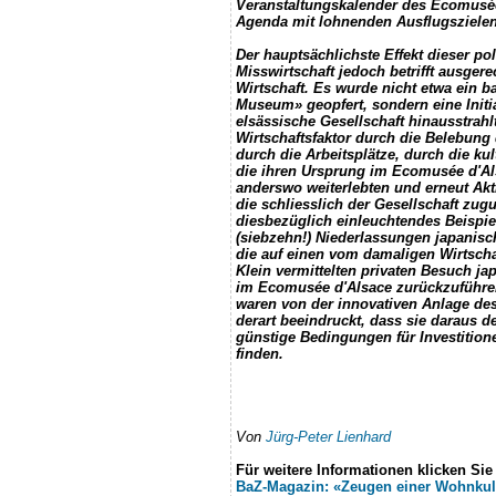
Veranstaltungskalender des Ecomusée
Agenda mit lohnenden Ausflugszielen
Der hauptsächlichste Effekt dieser po
Misswirtschaft jedoch betrifft ausger
Wirtschaft. Es wurde nicht etwa ein b
Museum» geopfert, sondern eine Initiat
elsässische Gesellschaft hinausstrahlt
Wirtschaftsfaktor durch die Belebung
durch die Arbeitsplätze, durch die kult
die ihren Ursprung im Ecomusée d'A
anderswo weiterlebten und erneut Akti
die schliesslich der Gesellschaft zug
diesbezüglich einleuchtendes Beispiel
(siebzehn!) Niederlassungen japanisc
die auf einen vom damaligen Wirtscha
Klein vermittelten privaten Besuch ja
im Ecomusée d'Alsace zurückzuführen
waren von der innovativen Anlage de
derart beeindruckt, dass sie daraus 
günstige Bedingungen für Investition
finden.
Von
Jürg-Peter Lienhard
Für weitere Informationen klicken Sie 
BaZ-Magazin: «Zeugen einer Wohnkul