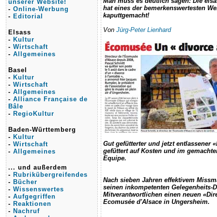
Man muss es deutlich sagen: Die els
unserer Website!
hat eines der bemerkenswertesten We
-
Online-Werbung
kaputtgemacht!
-
Editorial
Von
Jürg-Peter Lienhard
Elsass
-
Kultur
-
Wirtschaft
-
Allgemeines
Basel
-
Kultur
-
Wirtschaft
-
Allgemeines
-
Alliance Française de
Bâle
-
RegioKultur
Baden-Württemberg
-
Kultur
Gut gefütterter und jetzt entlassener «
-
Wirtschaft
gefüttert auf Kosten und im gemachte
-
Allgemeines
Equipe.
... und außerdem
-
Rubrikübergreifendes
Nach sieben Jahren effektivem Miss
-
Bücher
seinen inkompetenten Gelegenheits-D
-
Wissenswertes
Mitverantwortlichen einen neuen «Dire
-
Aufgegriffen
Ecomusée d'Alsace in Ungersheim.
-
Reaktionen
-
Nachruf