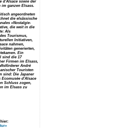
 d'Alsace sowie der
 im ganzen Elsass.
litisch angeordneten
echnet die elsässische
anales «Nostalgie-
ive, die weit in die
e: Als
 des Tourismus,
urellen Initiativen,
lsace nahmen,
vitäten generierten,
utekamen. Ein
 sind die 17
her Firmen im Elsass,
ftsförderer André
panischer Touristen
 sind: Die Japaner
s Ecomusée d'Alsace
den Schluss zogen,
en im Elsass zu
hier:
tur»