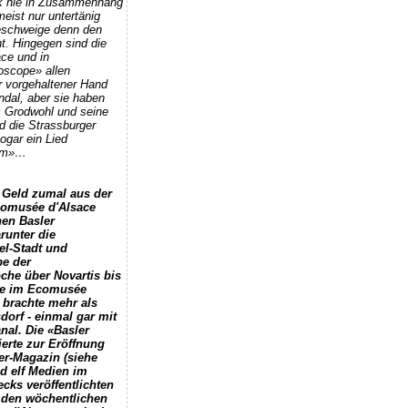
ik nie in Zusammenhang
meist nur untertänig
 geschweige denn den
t. Hingegen sind die
ce und in
scope» allen
r vorgehaltener Hand
ndal, aber sie haben
c Grodwohl und seine
 die Strassburger
ogar ein Lied
umm»…
 Geld zumal aus der
comusée d'Alsace
en Basler
arunter die
el-Stadt und
be der
he über Novartis bis
sse im Ecomusée
 brachte mehr als
orf - einmal gar mit
nal. Die «Basler
ierte zur Eröffnung
er-Magazin (siehe
nd elf Medien im
cks veröffentlichten
 den wöchentlichen