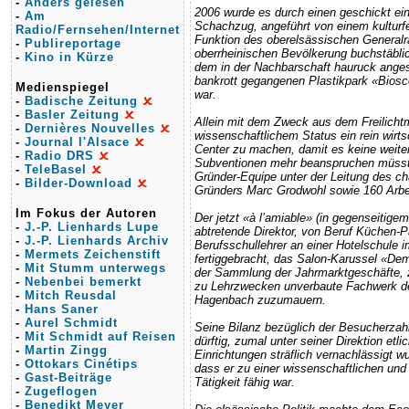
-
Anders gelesen
2006 wurde es durch einen geschickt ein
-
Am
Schachzug, angeführt von einem kulturfe
Radio/Fernsehen/Internet
Funktion des oberelsässischen Generalr
-
Publireportage
oberrheinischen Bevölkerung buchstäbli
-
Kino in Kürze
dem in der Nachbarschaft hauruck anges
bankrott gegangenen Plastikpark «Biosc
Medienspiegel
war.
-
Badische Zeitung
-
Basler Zeitung
Allein mit dem Zweck aus dem Freilich
-
Dernières Nouvelles
wissenschaftlichem Status ein rein wirtsc
-
Journal l'Alsace
Center zu machen, damit es keine weiter
-
Radio DRS
Subventionen mehr beanspruchen müsste
-
TeleBasel
Gründer-Equipe unter der Leitung des c
-
Bilder-Download
Gründers Marc Grodwohl sowie 160 Arbei
Im Fokus der Autoren
Der jetzt «à l’amiable» (in gegenseitige
-
J.-P. Lienhards Lupe
abtretende Direktor, von Beruf Küchen-Pa
-
J.-P. Lienhards Archiv
Berufsschullehrer an einer Hotelschule i
-
Mermets Zeichenstift
fertiggebracht, das Salon-Karussel «De
-
Mit Stumm unterwegs
der Sammlung der Jahrmarktgeschäfte, 
-
Nebenbei bemerkt
zu Lehrzwecken unverbaute Fachwerk 
-
Mitch Reusdal
Hagenbach zuzumauern.
-
Hans Saner
-
Aurel Schmidt
Seine Bilanz bezüglich der Besucherzah
-
Mit Schmidt auf Reisen
dürftig, zumal unter seiner Direktion et
-
Martin Zingg
Einrichtungen sträflich vernachlässigt 
-
Ottokars Cinétips
dass er zu einer wissenschaftlichen und
-
Gast-Beiträge
Tätigkeit fähig war.
-
Zugeflogen
-
Benedikt Meyer