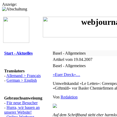
Anzeige:
Start - Aktuelles
Basel - Allgemeines
Artikel vom 19.04.2007
Basel - Allgemeines
Translators
«Euer Dreck»…
-
Allemand > Français
-
German > English
Umweltskandal «Le Letten»: Greenpea
«Giftmüll» vor Basler Chemiefirmen a
Von
Redaktion
Gebrauchsanweisung
-
Für neue Besucher
-
Hurra, wir bauen an
unserer Website!
Auf dem Schriftband steht eher harml
-
Online-Werbung