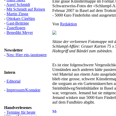
Eine graue Künstlermappe im Format 
-
Aurel Schmidt
Schwarzweiss-Fotos der «Schlumpf-Aff
-
Mit Schmidt auf Reisen
Februar 2007 in Basel auf dem Trottoi
-
Martin Zingg
- 5000 €uro Finderlohn sind ausgesetzt
-
Ottokars Cinétips
-
Gast-Beiträge
Von
Redaktion
-
Zugeflogen
-
Benedikt Meyer
Skizze der verlorenen Fotomappe mit d
Schlumpf-Affäre: Grauer Karton 75 x 
Newsletter
Haltegriff und Bändel zum zubinden.
-
Neu: Hier ein-/austragen
Es ist eine folgenschwere Vergesslichke
Umständen auch anderen hätte passier
Intern
viel Material aus einem Auto ausgelad
blieb eine grosse, schwere Künstlerm
-
Editorial
die sorgsam an ein Gartenmäuerchen a
Steinbühlweg/Steinbühlallee in Basel 
-
Impressum/Kontakte
war, vergessen. Jemand hat sie mitge
Jemand winken nun 5000 €uro Finderl
auf dem Fundbüro abgibt.
Handverlesenes
-
Termine für heute