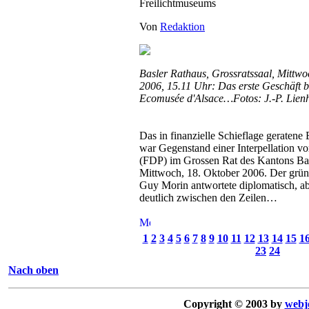
Freilichtmuseums
Von
Redaktion
Basler Rathaus, Grossratssaal, Mittwo
2006, 15.11 Uhr: Das erste Geschäft be
Ecomusée d'Alsace…Fotos: J.-P. Lien
Das in finanzielle Schieflage geraten
war Gegenstand einer Interpellation vo
(FDP) im Grossen Rat des Kantons Ba
Mittwoch, 18. Oktober 2006. Der grün
Guy Morin antwortete diplomatisch, a
deutlich zwischen den Zeilen…
1
2
3
4
5
6
7
8
9
10
11
12
13
14
15
1
23
24
Nach oben
Copyright © 2003 by
webj