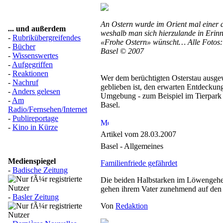
An Ostern wurde im Orient mal einer 
... und außerdem
weshalb man sich hierzulande in Erin
-
Rubrikübergreifendes
«Frohe Ostern» wünscht… Alle Fotos: 
-
Bücher
Basel © 2007
-
Wissenswertes
-
Aufgegriffen
-
Reaktionen
Wer dem berüchtigten Osterstau ausg
-
Nachruf
geblieben ist, den erwarten Entdeckung
-
Anders gelesen
Umgebung - zum Beispiel im Tierpark
-
Am
Basel.
Radio/Fernsehen/Internet
-
Publireportage
-
Kino in Kürze
Artikel vom 28.03.2007
Basel - Allgemeines
Medienspiegel
Familienfriede gefährdet
-
Badische Zeitung
Die beiden Halbstarken im Löwengeheg
gehen ihrem Vater zunehmend auf de
-
Basler Zeitung
Von
Redaktion