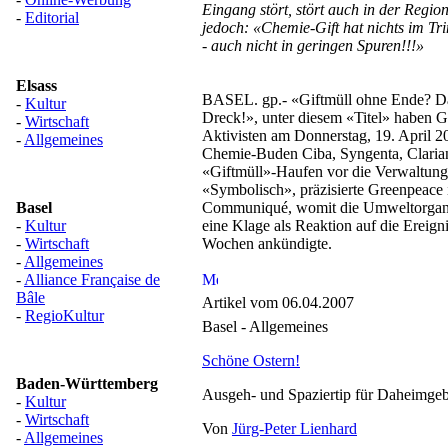
Eingang stört, stört auch in der Regio
-
Editorial
jedoch: «Chemie-Gift hat nichts im Tr
- auch nicht in geringen Spuren!!!»
Elsass
BASEL. gp.- «Giftmüll ohne Ende? Da
-
Kultur
Dreck!», unter diesem «Titel» haben 
-
Wirtschaft
Aktivisten am Donnerstag, 19. April 2
-
Allgemeines
Chemie-Buden Ciba, Syngenta, Clarian
«Giftmüll»-Haufen vor die Verwaltungs
«Symbolisch», präzisierte Greenpeace 
Basel
Communiqué, womit die Umweltorganis
-
Kultur
eine Klage als Reaktion auf die Ereigni
-
Wirtschaft
Wochen ankündigte.
-
Allgemeines
-
Alliance Française de
Bâle
Artikel vom 06.04.2007
-
RegioKultur
Basel - Allgemeines
Schöne Ostern!
Baden-Württemberg
Ausgeh- und Spaziertip für Daheimgeb
-
Kultur
-
Wirtschaft
Von
Jürg-Peter Lienhard
-
Allgemeines