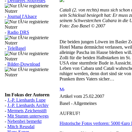
-
Dernières Nouvelles
Catali (2. von rechts) muss sich schon
sein Schicksal besiegelt hat: Er muss
-
Journal l'Alsace
seinem Schwesterchen Cabara in die 
Foto: Zoo Basel © 2007
-
Radio DRS
Die beiden jungen Löwen im Basler Zo
Hotel Mama demnächst verlassen, weil
-
TeleBasel
alleinige Pascha im Hause bleiben will.
Zolli für die beiden Halbstarken im St
USA eine sturmfreie Bude in Aussicht
-
Bilder-Download
Leben von Cabara und Catali wahrsche
ruhiger werden, denn dort sind sie von
Pranken ihres Vaters sicher…
Im Fokus der Autoren
Artikel vom 25.02.2007
-
J.-P. Lienhards Lupe
Basel - Allgemeines
-
J.-P. Lienhards Archiv
-
Mermets Zeichenstift
AUFRUF!
-
Mit Stumm unterwegs
-
Nebenbei bemerkt
Historische Fotos verloren: 5000 €uro
-
Mitch Reusdal
-
Hans Saner